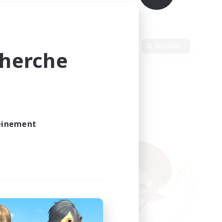
Langue
Modifier
cherche
leinement
vé.