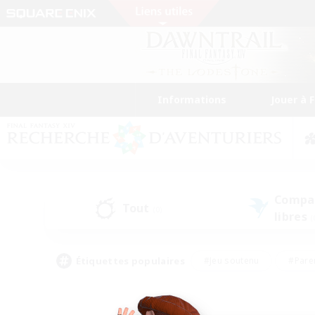
Informations
Jouer à 
Compa
Tout
(0)
libres
(
Étiquettes populaires
#Jeu soutenu
#Pare
#Chasses
#Jeu détendu
#Multil
#Amateurs de capture d'écran
#Amateurs d'histoire