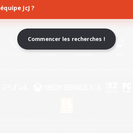
équipe JcJ ?
Télécharger le jeu
Informations officielles
Commencer les recherches !
X
/
News
YouTube
Instagram
Twitch
Licence
Règles et politiques
Politique de confidentialité
Politique d'utilisation des cookie
 Family Mark", "PlayStation", "PS5 logo", "PS5", "PS4 logo" and "PS4" are registered trademark
XBOX Sphere mark, the Series X|S logo and XBOX Series X|S are trademarks of the Microsoft gro
Nintendo Switch est une marque de Nintendo.