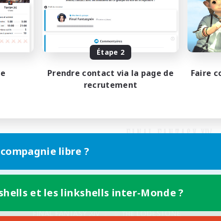
Étape 2
pe
Prendre contact via la page de
Faire c
recrutement
 compagnie libre ?
shells et les linkshells inter-Monde ?
Version mobile