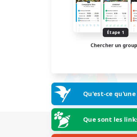
Étape 1
Chercher un grou
Qu'est-ce qu'une
Que sont les link