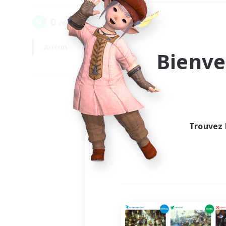
0
recrutement(s) trouvé(s) !
Aucun
En semaine
Bienve
Trouvez 
Au