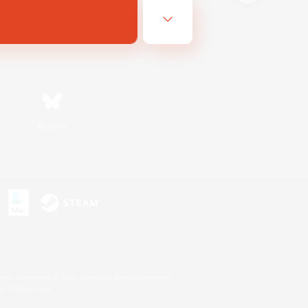
Bluesky
s
s or trademarks of Sony Interactive Entertainment Inc.
up of companies.