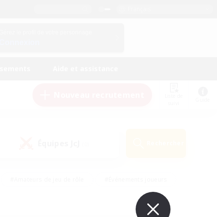
Français
Gérez le profil de votre personnage
Connexion
ssements
Aide et assistance
Nouveau recrutement
Liste de
Guide
suivi
Équipes JcJ
Rechercher
(0)
#Amateurs de jeu de rôle
#Événements joueurs
nts bienvenus
#Passe-temps/Intérêts
eurs
#Travailleurs bienvenus
#Joueurs sociaux