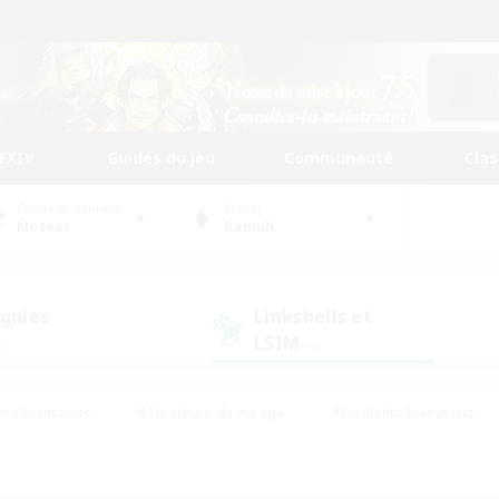
FFXIV
Guides du jeu
Communauté
Cla
Centre de données
Monde
Meteor
Ramuh
gnies
Linkshells et
LSIM
0)
(0)
nts bienvenus
#Amateurs de mirage
#Étudiants bienvenus
ingue
#Amateurs de logement
#Amateurs de JcJ
#Débuta
#Contenu difficile
#Carte aux trésors
#Artisans/Récolt