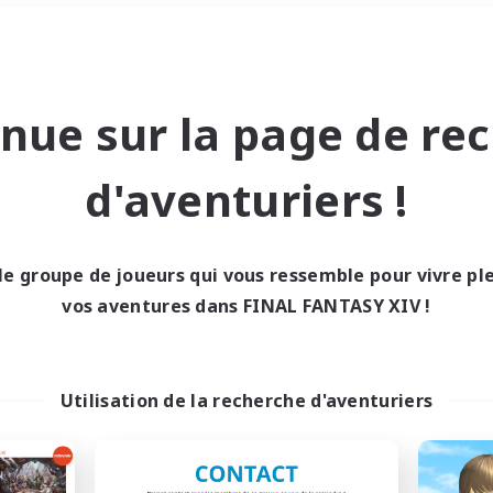
Week-end
＃Chasses
nue sur la page de re
d'aventuriers !
le groupe de joueurs qui vous ressemble pour vivre p
0 résultat
vos aventures dans FINAL FANTASY XIV !
cun recrutement trou
Utilisation de la recherche d'aventuriers
Réessayez avec des critères différents.