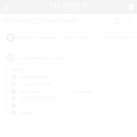
#Jeu soutenu
#Parents bienvenu
Étiquettes populaires
0
recrutement(s) trouvé(s) !
Aucun
Ramuh (Meteor)
Linkshells et LSIM
En semaine
Week-end
＃Amateurs d'histoire
Langue