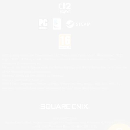
©2026 Sony Interactive Entertainment LLC."PlayStation Family Mark", "PlayStation", "PS5
logo", "PS5", "PS4 logo" and "PS4" are registered trademarks or trademarks of Sony
Interactive Entertainment Inc.
Microsoft, the XBOX Sphere mark, the Series X|S logo and XBOX Series X|S are trademarks
of the Microsoft group of companies.
Nintendo Switch est une marque de Nintendo.
Mac is a trademark of Apple Inc.
©2026 Valve Corporation. Steam et le logo Steam sont des marques déposées et/ou des
marques enregistrées par Valve Corporation aux É.U. et/ou dans d'autres pays.
© SQUARE ENIX
Square Enix Limited, société immatriculée en Angleterre sous le numéro 01804186 - Siège
social : 240 Blackfriars Road, London, SE1 8NW.