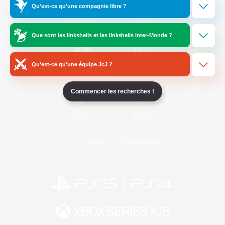
Qu'est-ce qu'une compagnie libre ?
/
Facebook
X
News
Que sont les linkshells et les linkshells inter-Monde ?
Qu'est-ce qu'une équipe JcJ ?
YouTube
Instagram
Commencer les recherches !
Twitch
Bluesky
Licence
Règles et politiques
Politique de confidentialité
Politique d'utilisation des cookies