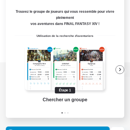
Trouvez le groupe de joueurs qui vous ressemble pour vivre
pleinement
vos aventures dans FINAL FANTASY XIV !
Utilisation de la recherche d'aventuriers
Version de bureau
Étape 1
Chercher un groupe
Prend
Télécharger le jeu
Informations officielles