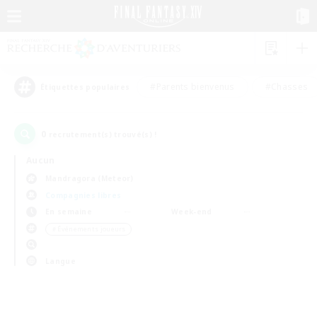
#Parents bienvenus
#Chasses
Étiquettes populaires
0
recrutement(s) trouvé(s) !
Aucun
Mandragora (Meteor)
Compagnies libres
En semaine
Week-end
＃Événements joueurs
Langue