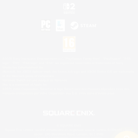
©2026 Sony Interactive Entertainment LLC."PlayStation Family Mark", "PlayStation", "PS5
logo", "PS5", "PS4 logo" and "PS4" are registered trademarks or trademarks of Sony
Interactive Entertainment Inc.
Microsoft, the XBOX Sphere mark, the Series X|S logo and XBOX Series X|S are trademarks
of the Microsoft group of companies.
Nintendo Switch est une marque de Nintendo.
Mac is a trademark of Apple Inc.
©2026 Valve Corporation. Steam et le logo Steam sont des marques déposées et/ou des
marques enregistrées par Valve Corporation aux É.U. et/ou dans d'autres pays.
© SQUARE ENIX
Square Enix Limited, société immatriculée en Angleterre sous le numéro 01804186 - Siège
social : 240 Blackfriars Road, London, SE1 8NW.