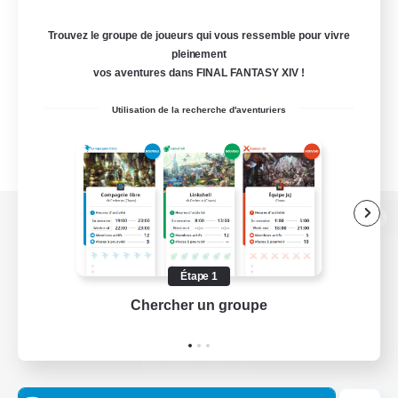
Trouvez le groupe de joueurs qui vous ressemble pour vivre
pleinement
vos aventures dans FINAL FANTASY XIV !
Utilisation de la recherche d'aventuriers
Version de bureau
Étape 1
Chercher un groupe
Prend
Télécharger le jeu
Informations officielles