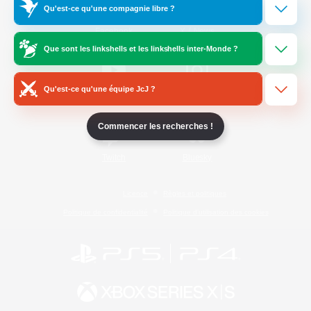
Qu'est-ce qu'une compagnie libre ?
/
Facebook
X
News
Que sont les linkshells et les linkshells inter-Monde ?
Qu'est-ce qu'une équipe JcJ ?
YouTube
Instagram
Commencer les recherches !
Twitch
Bluesky
Licence
Règles et politiques
Politique de confidentialité
Politique d'utilisation des cookies