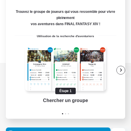
Trouvez le groupe de joueurs qui vous ressemble pour vivre
pleinement
vos aventures dans FINAL FANTASY XIV !
Utilisation de la recherche d'aventuriers
Version de bureau
Étape 1
Chercher un groupe
Prend
Télécharger le jeu
Informations officielles