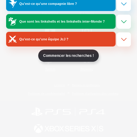
Qu'est-ce qu'une compagnie libre ?
/
Facebook
X
News
Que sont les linkshells et les linkshells inter-Monde ?
Qu'est-ce qu'une équipe JcJ ?
YouTube
Instagram
Commencer les recherches !
Twitch
Bluesky
Licence
Règles et politiques
Politique de confidentialité
Politique d'utilisation des cookies