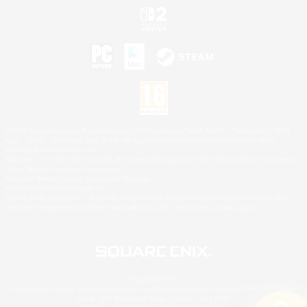
©2026 Sony Interactive Entertainment LLC."PlayStation Family Mark", "PlayStation", "PS5
logo", "PS5", "PS4 logo" and "PS4" are registered trademarks or trademarks of Sony
Interactive Entertainment Inc.
Microsoft, the XBOX Sphere mark, the Series X|S logo and XBOX Series X|S are trademarks
of the Microsoft group of companies.
Nintendo Switch est une marque de Nintendo.
Mac is a trademark of Apple Inc.
©2026 Valve Corporation. Steam et le logo Steam sont des marques déposées et/ou des
marques enregistrées par Valve Corporation aux É.U. et/ou dans d'autres pays.
© SQUARE ENIX
Square Enix Limited, société immatriculée en Angleterre sous le numéro 01804186 - Siège
social : 240 Blackfriars Road, London, SE1 8NW.