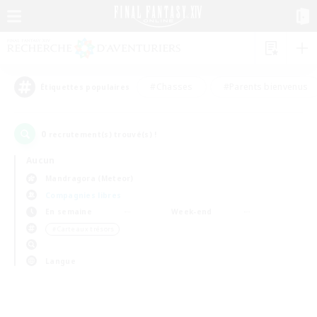
#Chasses
#Parents bienvenus
Étiquettes populaires
0
recrutement(s) trouvé(s) !
Aucun
Mandragora (Meteor)
Compagnies libres
En semaine
Week-end
＃Carte aux trésors
Langue