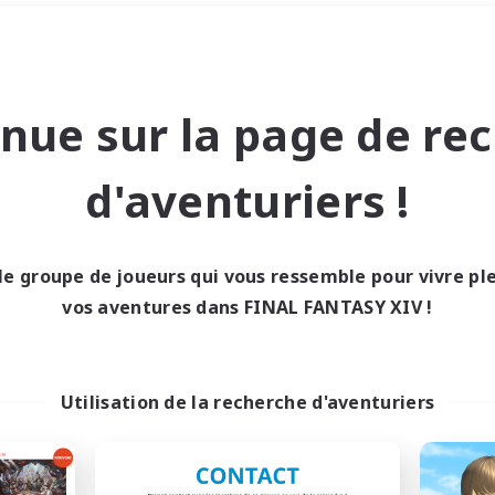
Week-end
＃Amateurs d'histoire
nue sur la page de re
d'aventuriers !
le groupe de joueurs qui vous ressemble pour vivre p
0 résultat
vos aventures dans FINAL FANTASY XIV !
cun recrutement trou
Utilisation de la recherche d'aventuriers
Réessayez avec des critères différents.