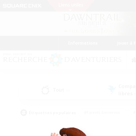
Informations
Jouer à 
Compa
Tout
(0)
libres
(
Étiquettes populaires
#Parents bienvenus
#
#Amateurs d'histoire
#Étudiants bienve
#Artisans/Récolteurs
#Amateurs de JcJ
#A