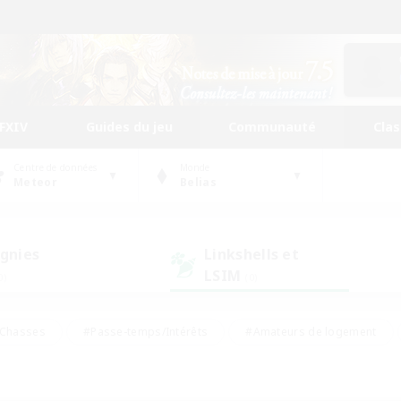
FFXIV
Guides du jeu
Communauté
Cla
Centre de données
Monde
Meteor
Belias
gnies
Linkshells et
LSIM
0)
(0)
Chasses
#Passe-temps/Intérêts
#Amateurs de logement
nus
#Amateurs de capture d'écran
#Événements joueurs
mateurs de mirage
#Carte aux trésors
#Joueurs sociaux