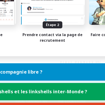
Étape 2
pe
Prendre contact via la page de
Faire c
recrutement
 compagnie libre ?
shells et les linkshells inter-Monde ?
Version mobile