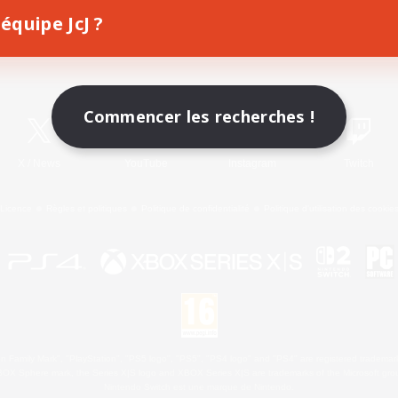
équipe JcJ ?
Télécharger le jeu
Informations officielles
Commencer les recherches !
X
/
News
YouTube
Instagram
Twitch
Licence
Règles et politiques
Politique de confidentialité
Politique d'utilisation des cookie
 Family Mark", "PlayStation", "PS5 logo", "PS5", "PS4 logo" and "PS4" are registered trademark
XBOX Sphere mark, the Series X|S logo and XBOX Series X|S are trademarks of the Microsoft gro
Nintendo Switch est une marque de Nintendo.