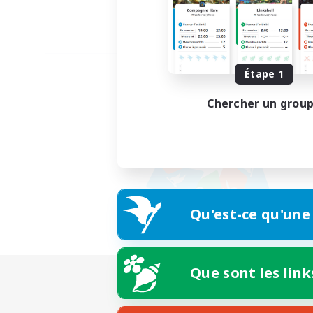
Étape 1
Chercher un grou
Qu'est-ce qu'une
Que sont les link