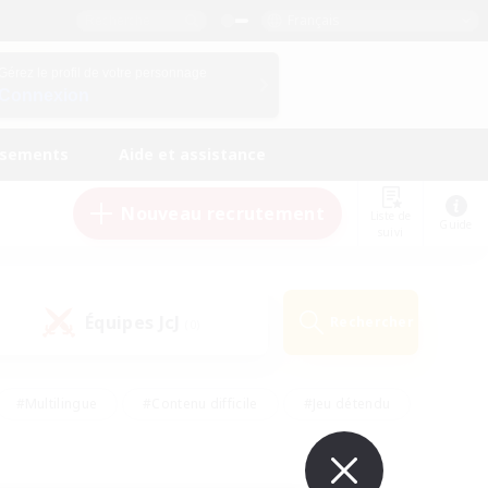
Français
Gérez le profil de votre personnage
Connexion
ssements
Aide et assistance
Nouveau recrutement
Liste de
Guide
suivi
Équipes JcJ
Rechercher
(0)
#Multilingue
#Contenu difficile
#Jeu détendu
#Amateurs de jeu de rôle
#Jeu soutenu
#Débutants bienvenus
#Travailleurs bienvenus