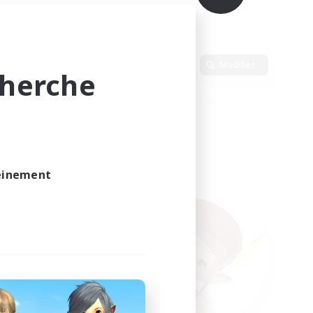
Langue
Modifier
cherche
leinement
vé.