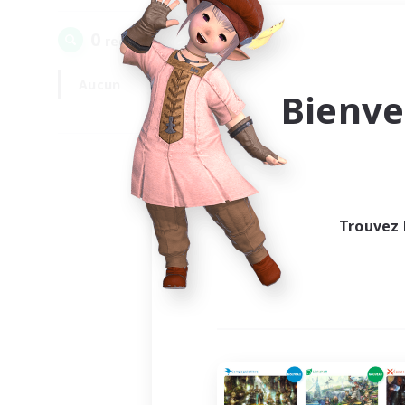
0
recrutement(s) trouvé(s) !
Aucun
En semaine
Bienve
Trouvez 
Au