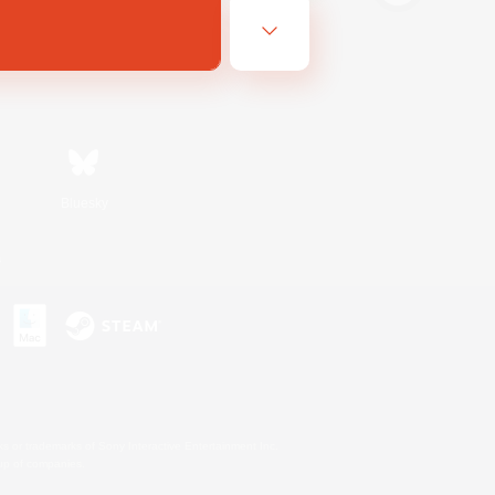
Bluesky
s
s or trademarks of Sony Interactive Entertainment Inc.
up of companies.