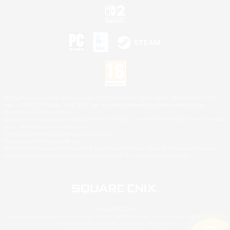
©2026 Sony Interactive Entertainment LLC."PlayStation Family Mark", "PlayStation", "PS5
logo", "PS5", "PS4 logo" and "PS4" are registered trademarks or trademarks of Sony
Interactive Entertainment Inc.
Microsoft, the XBOX Sphere mark, the Series X|S logo and XBOX Series X|S are trademarks
of the Microsoft group of companies.
Nintendo Switch est une marque de Nintendo.
Mac is a trademark of Apple Inc.
©2026 Valve Corporation. Steam et le logo Steam sont des marques déposées et/ou des
marques enregistrées par Valve Corporation aux É.U. et/ou dans d'autres pays.
© SQUARE ENIX
Square Enix Limited, société immatriculée en Angleterre sous le numéro 01804186 - Siège
social : 240 Blackfriars Road, London, SE1 8NW.