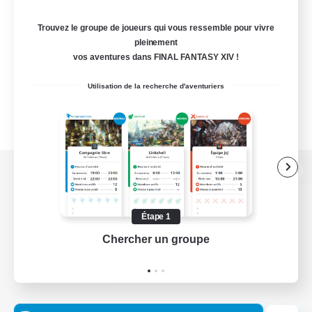
Trouvez le groupe de joueurs qui vous ressemble pour vivre
pleinement
vos aventures dans FINAL FANTASY XIV !
Utilisation de la recherche d'aventuriers
Version de bureau
Étape 1
Chercher un groupe
Prend
Télécharger le jeu
Informations officielles