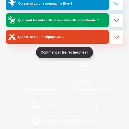
Qu'est-ce qu'une compagnie libre ?
/
Facebook
X
News
Que sont les linkshells et les linkshells inter-Monde ?
Qu'est-ce qu'une équipe JcJ ?
YouTube
Instagram
Commencer les recherches !
Twitch
Bluesky
Licence
Règles et politiques
Politique de confidentialité
Politique d'utilisation des cookies