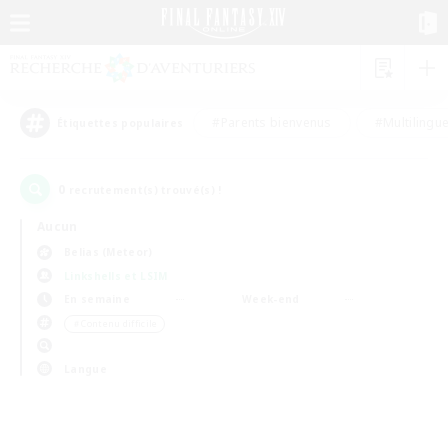
#Parents bienvenus
#Multilingu
Étiquettes populaires
0
recrutement(s) trouvé(s) !
Aucun
Belias (Meteor)
Linkshells et LSIM
En semaine
Week-end
＃Contenu difficile
Langue