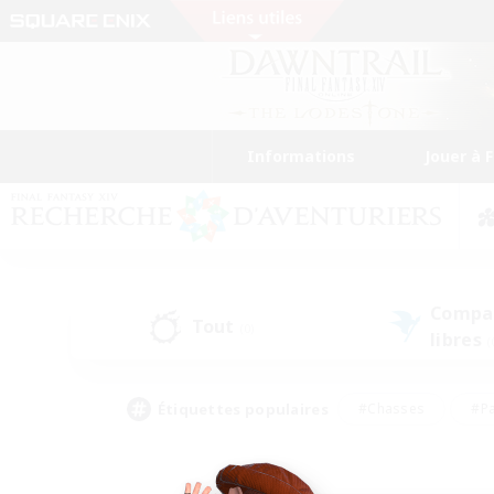
Informations
Jouer à 
Compa
Tout
(0)
libres
(
Étiquettes populaires
#Chasses
#Pa
#Contenu difficile
#Amateurs de logement
#Amateurs de capture d'écran
#Joueur