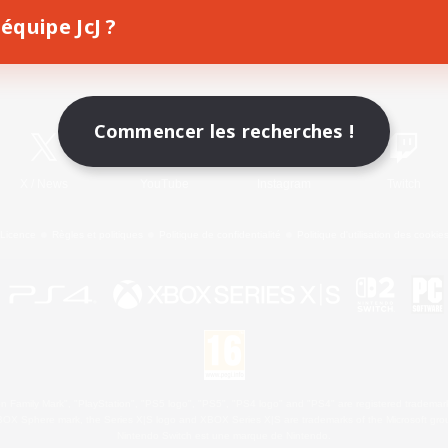
équipe JcJ ?
Télécharger le jeu
Informations officielles
Commencer les recherches !
X
/
News
YouTube
Instagram
Twitch
Licence
Règles et politiques
Politique de confidentialité
Politique d'utilisation des cookie
 Family Mark", "PlayStation", "PS5 logo", "PS5", "PS4 logo" and "PS4" are registered trademark
XBOX Sphere mark, the Series X|S logo and XBOX Series X|S are trademarks of the Microsoft gro
Nintendo Switch est une marque de Nintendo.