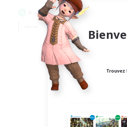
0
recrutement(s) trouvé(s) !
Aucun
En semaine
Bienve
Trouvez 
Au