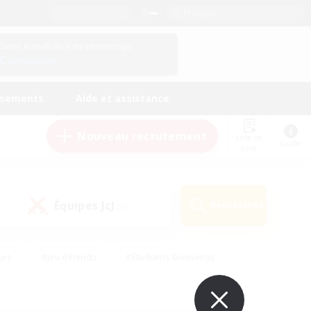
Français
Gérez le profil de votre personnage
Connexion
ssements
Aide et assistance
Nouveau recrutement
Liste de
Guide
suivi
Équipes JcJ
Rechercher
(0)
urs
#Jeu détendu
#Étudiants bienvenus
#Passe-temps/Intérêts
#Carte aux trésors
#Amateurs de JcJ
#Amateurs de mirage