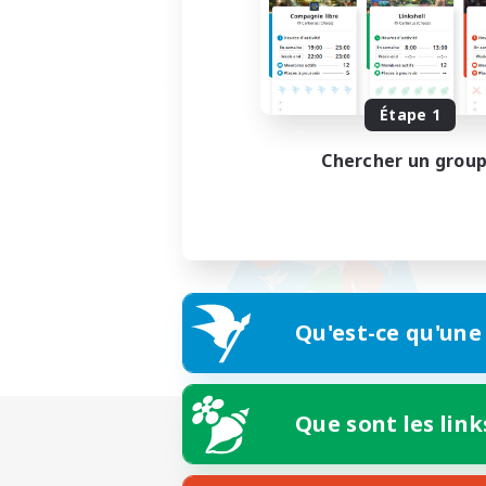
Étape 1
Chercher un grou
Qu'est-ce qu'une
Que sont les link