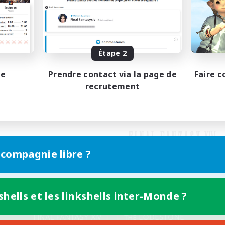
Étape 2
pe
Prendre contact via la page de
Faire c
recrutement
 compagnie libre ?
shells et les linkshells inter-Monde ?
Version mobile