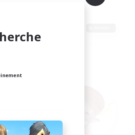
Langue
Modifier
cherche
leinement
vé.