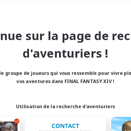
#Travailleurs bienvenus
Week-end
＃Jeu soutenu
nue sur la page de re
d'aventuriers !
le groupe de joueurs qui vous ressemble pour vivre p
0 résultat
vos aventures dans FINAL FANTASY XIV !
cun recrutement trou
Utilisation de la recherche d'aventuriers
Réessayez avec des critères différents.