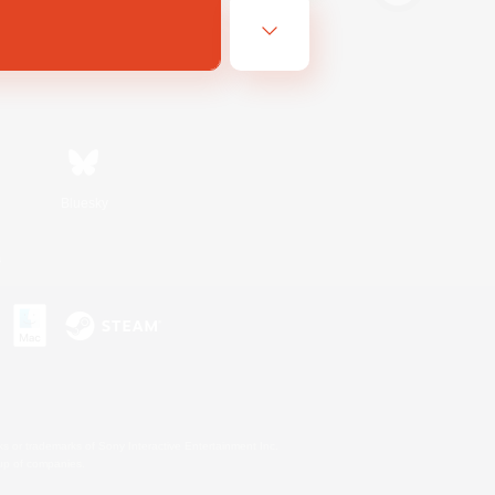
Bluesky
s
s or trademarks of Sony Interactive Entertainment Inc.
up of companies.