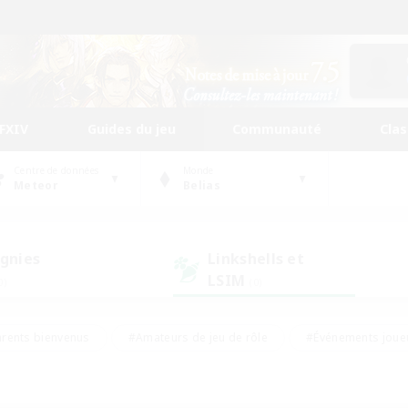
FFXIV
Guides du jeu
Communauté
Cla
Centre de données
Monde
Meteor
Belias
gnies
Linkshells et
LSIM
0)
(0)
rents bienvenus
#Amateurs de jeu de rôle
#Événements joue
#Jeu soutenu
#Artisans/Récolteurs
#Multilingue
s sociaux
#Débutants bienvenus
#Amateurs d'histoire