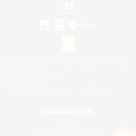
©2026 Sony Interactive Entertainment LLC."PlayStation Family Mark", "PlayStation", "PS5
logo", "PS5", "PS4 logo" and "PS4" are registered trademarks or trademarks of Sony
Interactive Entertainment Inc.
Microsoft, the XBOX Sphere mark, the Series X|S logo and XBOX Series X|S are trademarks
of the Microsoft group of companies.
Nintendo Switch est une marque de Nintendo.
Mac is a trademark of Apple Inc.
©2026 Valve Corporation. Steam et le logo Steam sont des marques déposées et/ou des
marques enregistrées par Valve Corporation aux É.U. et/ou dans d'autres pays.
© SQUARE ENIX
Square Enix Limited, société immatriculée en Angleterre sous le numéro 01804186 - Siège
social : 240 Blackfriars Road, London, SE1 8NW.