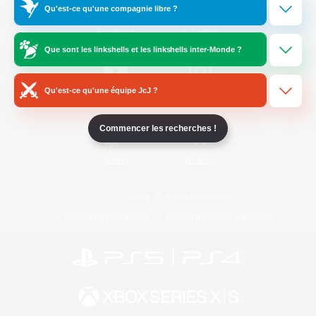
Qu'est-ce qu'une compagnie libre ?
/
Facebook
X
News
Que sont les linkshells et les linkshells inter-Monde ?
Qu'est-ce qu'une équipe JcJ ?
YouTube
Instagram
Commencer les recherches !
Twitch
Bluesky
Licence
Règles et politiques
Politique de confidentialité
Politique d'utilisation des cookies