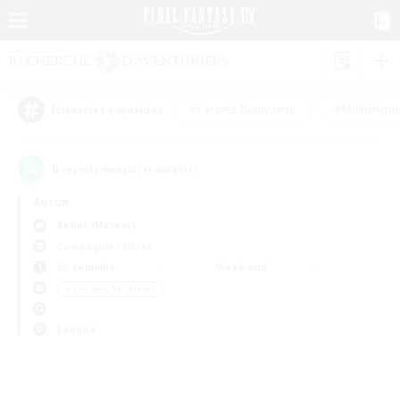
#Parents bienvenus
#Multilingu
Étiquettes populaires
0
recrutement(s) trouvé(s) !
Aucun
Belias (Meteor)
Compagnies libres
En semaine
Week-end
＃Artisans/Récolteurs
Langue