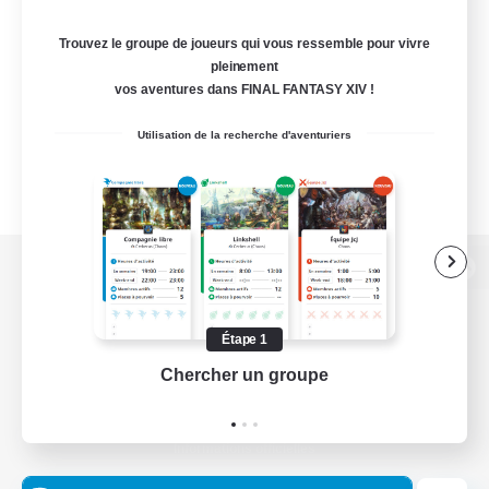
Trouvez le groupe de joueurs qui vous ressemble pour vivre
pleinement
vos aventures dans FINAL FANTASY XIV !
Utilisation de la recherche d'aventuriers
Version de bureau
Étape 1
Chercher un groupe
Prend
Télécharger le jeu
Informations officielles