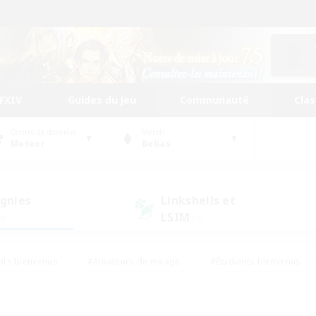
FFXIV
Guides du jeu
Communauté
Cla
Centre de données
Monde
Meteor
Belias
gnies
Linkshells et
LSIM
0)
(2)
nts bienvenus
#Amateurs de mirage
#Étudiants bienvenus
ingue
#Amateurs de logement
#Amateurs de JcJ
#Débuta
#Contenu difficile
#Carte aux trésors
#Artisans/Récolt