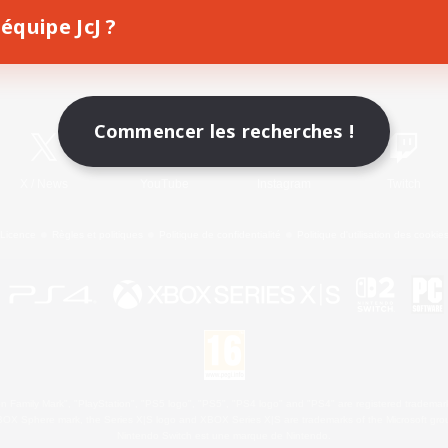
équipe JcJ ?
Télécharger le jeu
Informations officielles
Commencer les recherches !
X
/
News
YouTube
Instagram
Twitch
Licence
Règles et politiques
Politique de confidentialité
Politique d'utilisation des cookie
 Family Mark", "PlayStation", "PS5 logo", "PS5", "PS4 logo" and "PS4" are registered trademark
XBOX Sphere mark, the Series X|S logo and XBOX Series X|S are trademarks of the Microsoft gro
Nintendo Switch est une marque de Nintendo.