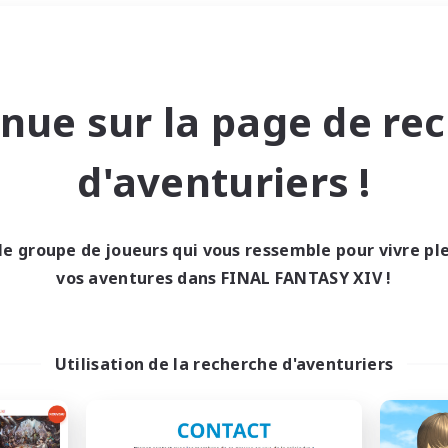
Week-end
＃Jeu détendu
nue sur la page de re
d'aventuriers !
le groupe de joueurs qui vous ressemble pour vivre p
0 résultat
vos aventures dans FINAL FANTASY XIV !
cun recrutement trou
Utilisation de la recherche d'aventuriers
Réessayez avec des critères différents.