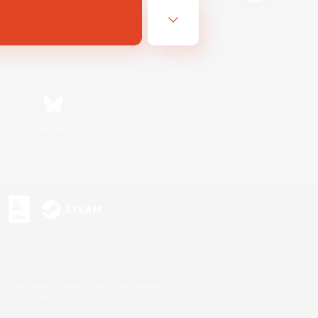
Bluesky
s
s or trademarks of Sony Interactive Entertainment Inc.
up of companies.