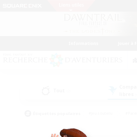
Informations
Jouer à 
Compa
Tout
(2)
libres
(
Étiquettes populaires
#Jeu soutenu
#Pare
#Chasses
#Jeu détendu
#Multil
#Amateurs de capture d'écran
#Amateurs d'histoire