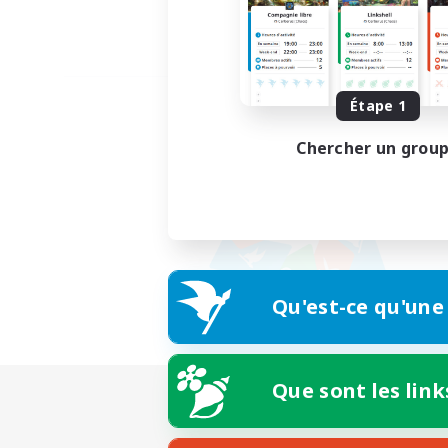
Étape 1
Chercher un grou
Qu'est-ce qu'une
Que sont les link