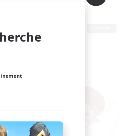
Langue
Modifier
cherche
leinement
vé.