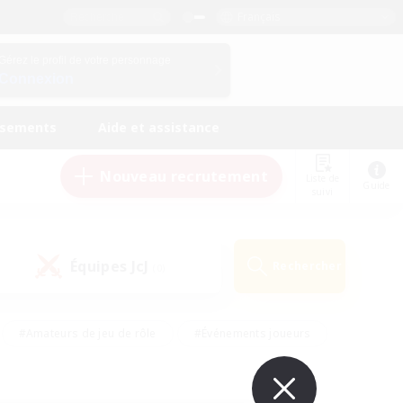
Français
Gérez le profil de votre personnage
Connexion
ssements
Aide et assistance
Nouveau recrutement
Liste de
Guide
suivi
Équipes JcJ
Rechercher
(0)
#Amateurs de jeu de rôle
#Événements joueurs
nts bienvenus
#Passe-temps/Intérêts
eurs
#Travailleurs bienvenus
#Joueurs sociaux