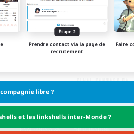
Étape 2
pe
Prendre contact via la page de
Faire c
recrutement
 compagnie libre ?
shells et les linkshells inter-Monde ?
Version mobile