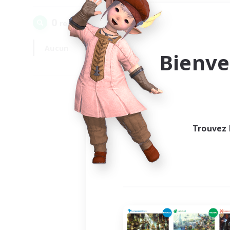
0
recrutement(s) trouvé(s) !
Aucun
En semaine
Bienve
Trouvez 
Au