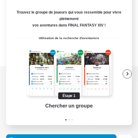
Trouvez le groupe de joueurs qui vous ressemble pour vivre
pleinement
vos aventures dans FINAL FANTASY XIV !
Utilisation de la recherche d'aventuriers
Version de bureau
Étape 1
Chercher un groupe
Prend
Télécharger le jeu
Informations officielles