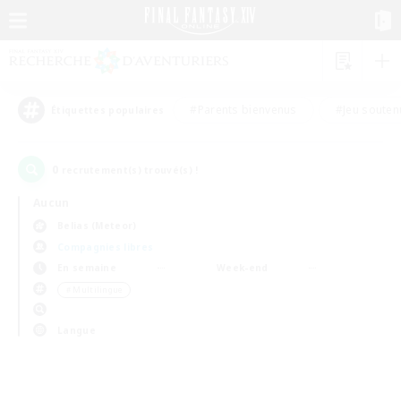
#Parents bienvenus
#Jeu souten
Étiquettes populaires
0
recrutement(s) trouvé(s) !
Aucun
Belias (Meteor)
Compagnies libres
En semaine
Week-end
＃Multilingue
Langue