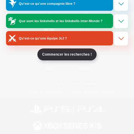
Qu'est-ce qu'une compagnie libre ?
/
Facebook
X
News
Que sont les linkshells et les linkshells inter-Monde ?
Qu'est-ce qu'une équipe JcJ ?
YouTube
Instagram
Commencer les recherches !
Twitch
Bluesky
Licence
Règles et politiques
Politique de confidentialité
Politique d'utilisation des cookies