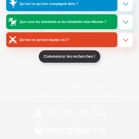
Qu'est-ce qu'une compagnie libre ?
/
Facebook
X
News
Que sont les linkshells et les linkshells inter-Monde ?
Qu'est-ce qu'une équipe JcJ ?
YouTube
Instagram
Commencer les recherches !
Twitch
Bluesky
Licence
Règles et politiques
Politique de confidentialité
Politique d'utilisation des cookies