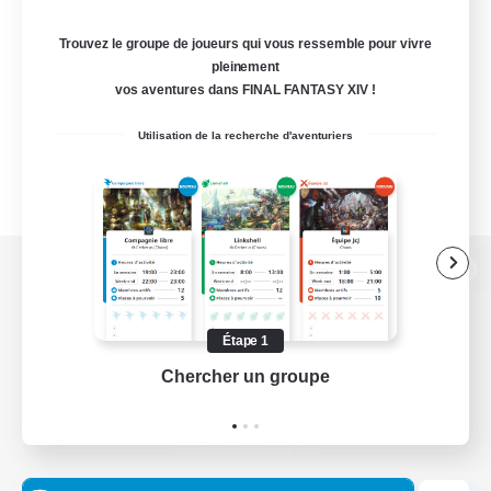
Trouvez le groupe de joueurs qui vous ressemble pour vivre
pleinement
vos aventures dans FINAL FANTASY XIV !
Utilisation de la recherche d'aventuriers
Version de bureau
Étape 1
Chercher un groupe
Prend
Télécharger le jeu
Informations officielles