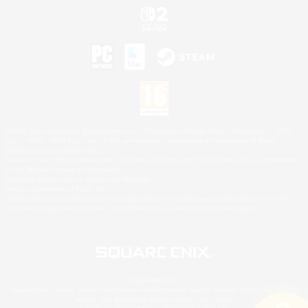
©2026 Sony Interactive Entertainment LLC."PlayStation Family Mark", "PlayStation", "PS5
logo", "PS5", "PS4 logo" and "PS4" are registered trademarks or trademarks of Sony
Interactive Entertainment Inc.
Microsoft, the XBOX Sphere mark, the Series X|S logo and XBOX Series X|S are trademarks
of the Microsoft group of companies.
Nintendo Switch est une marque de Nintendo.
Mac is a trademark of Apple Inc.
©2026 Valve Corporation. Steam et le logo Steam sont des marques déposées et/ou des
marques enregistrées par Valve Corporation aux É.U. et/ou dans d'autres pays.
© SQUARE ENIX
Square Enix Limited, société immatriculée en Angleterre sous le numéro 01804186 - Siège
social : 240 Blackfriars Road, London, SE1 8NW.