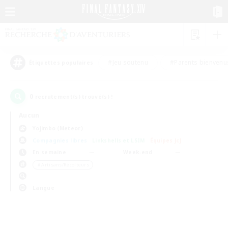
#Jeu soutenu
#Parents bienvenu
Étiquettes populaires
0
recrutement(s) trouvé(s) !
Aucun
Yojimbo (Meteor)
Compagnies libres
Linkshells et LSIM
Équipes JcJ
En semaine
Week-end
＃Artisans/Récolteurs
Langue