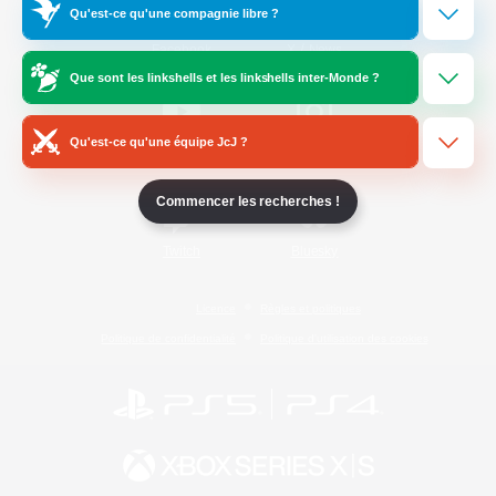
Qu'est-ce qu'une compagnie libre ?
/
Facebook
X
News
Que sont les linkshells et les linkshells inter-Monde ?
Qu'est-ce qu'une équipe JcJ ?
YouTube
Instagram
Commencer les recherches !
Twitch
Bluesky
Licence
Règles et politiques
Politique de confidentialité
Politique d'utilisation des cookies