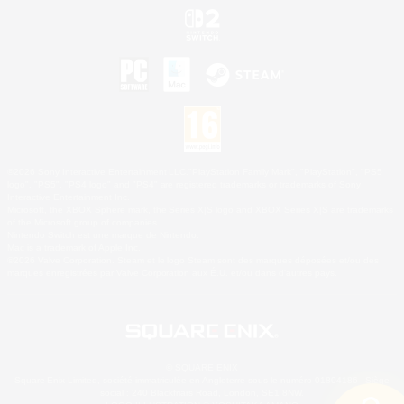
©2026 Sony Interactive Entertainment LLC."PlayStation Family Mark", "PlayStation", "PS5
logo", "PS5", "PS4 logo" and "PS4" are registered trademarks or trademarks of Sony
Interactive Entertainment Inc.
Microsoft, the XBOX Sphere mark, the Series X|S logo and XBOX Series X|S are trademarks
of the Microsoft group of companies.
Nintendo Switch est une marque de Nintendo.
Mac is a trademark of Apple Inc.
©2026 Valve Corporation. Steam et le logo Steam sont des marques déposées et/ou des
marques enregistrées par Valve Corporation aux É.U. et/ou dans d'autres pays.
© SQUARE ENIX
Square Enix Limited, société immatriculée en Angleterre sous le numéro 01804186 - Siège
social : 240 Blackfriars Road, London, SE1 8NW.