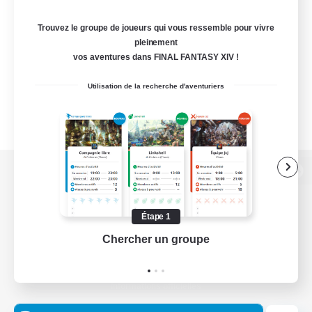
Trouvez le groupe de joueurs qui vous ressemble pour vivre
pleinement
vos aventures dans FINAL FANTASY XIV !
Utilisation de la recherche d'aventuriers
Version de bureau
Étape 1
Chercher un groupe
Prend
Télécharger le jeu
Informations officielles