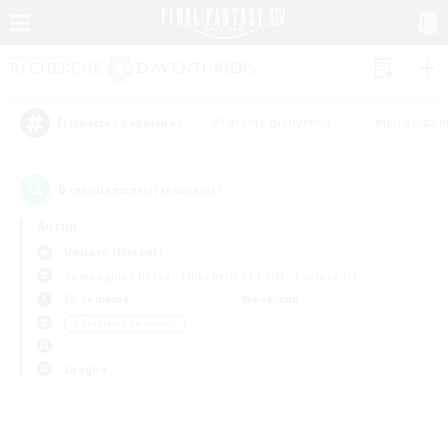
#Parents bienvenus
#Jeu souten
Étiquettes populaires
0
recrutement(s) trouvé(s) !
Aucun
Unicorn (Meteor)
Compagnies libres
Linkshells et LSIM
Équipes JcJ
En semaine
Week-end
＃Étudiants bienvenus
Langue