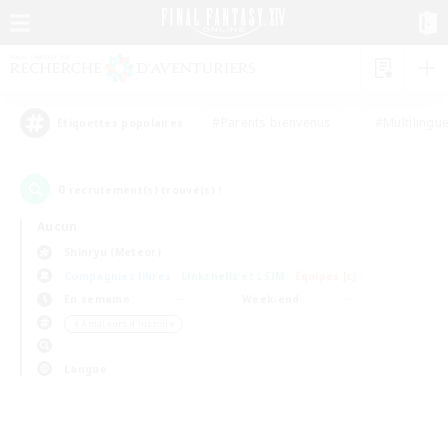
#Parents bienvenus
#Multilingu
Étiquettes populaires
0
recrutement(s) trouvé(s) !
Aucun
Shinryu (Meteor)
Compagnies libres
Linkshells et LSIM
Équipes JcJ
En semaine
Week-end
＃Amateurs d'histoire
Langue