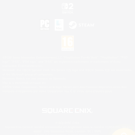
©2026 Sony Interactive Entertainment LLC."PlayStation Family Mark", "PlayStation", "PS5
logo", "PS5", "PS4 logo" and "PS4" are registered trademarks or trademarks of Sony
Interactive Entertainment Inc.
Microsoft, the XBOX Sphere mark, the Series X|S logo and XBOX Series X|S are trademarks
of the Microsoft group of companies.
Nintendo Switch est une marque de Nintendo.
Mac is a trademark of Apple Inc.
©2026 Valve Corporation. Steam et le logo Steam sont des marques déposées et/ou des
marques enregistrées par Valve Corporation aux É.U. et/ou dans d'autres pays.
© SQUARE ENIX
Square Enix Limited, société immatriculée en Angleterre sous le numéro 01804186 - Siège
social : 240 Blackfriars Road, London, SE1 8NW.