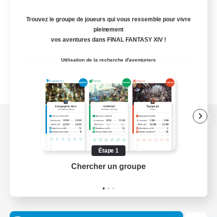
Trouvez le groupe de joueurs qui vous ressemble pour vivre
pleinement
vos aventures dans FINAL FANTASY XIV !
Utilisation de la recherche d'aventuriers
Version de bureau
Étape 1
Chercher un groupe
Prend
Télécharger le jeu
Informations officielles