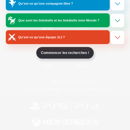
Qu'est-ce qu'une compagnie libre ?
/
Facebook
X
News
Que sont les linkshells et les linkshells inter-Monde ?
Qu'est-ce qu'une équipe JcJ ?
YouTube
Instagram
Commencer les recherches !
Twitch
Bluesky
Licence
Règles et politiques
Politique de confidentialité
Politique d'utilisation des cookies