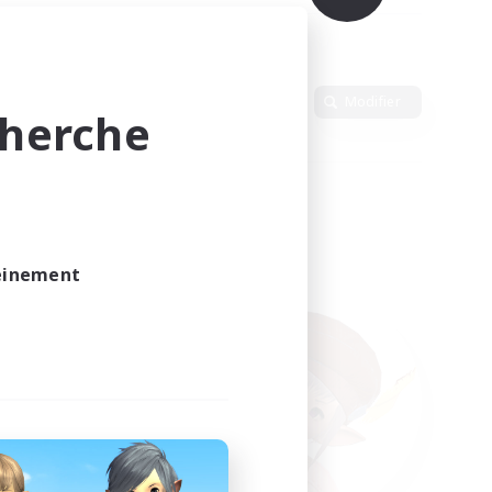
Langue
Modifier
cherche
leinement
vé.