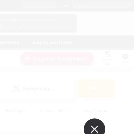
Français
Gérez le profil de votre personnage
Connexion
ssements
Aide et assistance
Nouveau recrutement
Liste de
Guide
suivi
Équipes JcJ
Rechercher
(0)
#Multilingue
#Contenu difficile
#Jeu détendu
#Amateurs de jeu de rôle
#Jeu soutenu
#Débutants bienvenus
#Travailleurs bienvenus