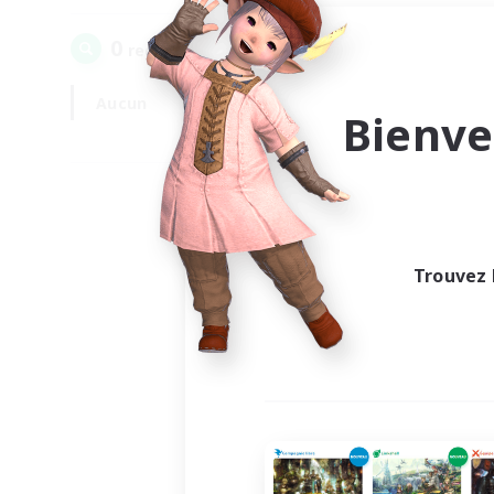
0
recrutement(s) trouvé(s) !
Aucun
En semaine
Bienve
Trouvez 
Au