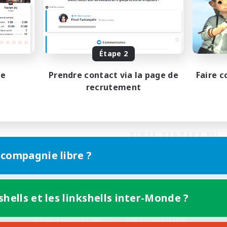
Étape 2
pe
Prendre contact via la page de
Faire c
recrutement
 compagnie libre ?
shells et les linkshells inter-Monde ?
Version mobile