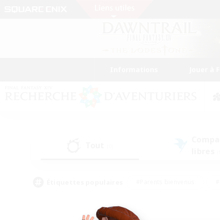
Informations
Jouer à 
Compa
Tout
(0)
libres
(
Étiquettes populaires
#Parents bienvenus
#
#Amateurs d'histoire
#Étudiants bienve
#Artisans/Récolteurs
#Amateurs de JcJ
#A