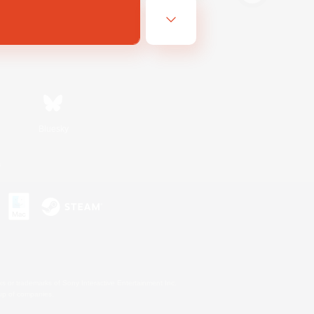
Bluesky
s
s or trademarks of Sony Interactive Entertainment Inc.
up of companies.