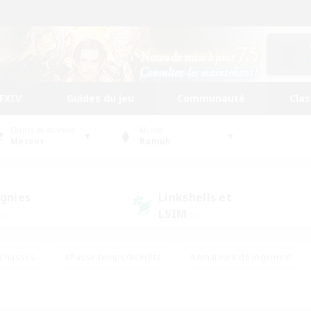
FFXIV
Guides du jeu
Communauté
Cla
Centre de données
Monde
Meteor
Ramuh
gnies
Linkshells et
LSIM
0)
(0)
Chasses
#Passe-temps/Intérêts
#Amateurs de logement
nus
#Amateurs de capture d'écran
#Événements joueurs
mateurs de mirage
#Carte aux trésors
#Joueurs sociaux