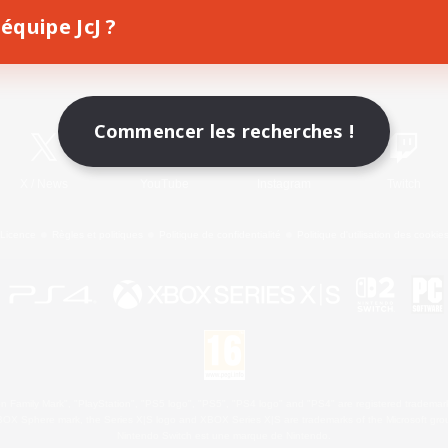
équipe JcJ ?
Télécharger le jeu
Informations officielles
Commencer les recherches !
X
/
News
YouTube
Instagram
Twitch
Licence
Règles et politiques
Politique de confidentialité
Politique d'utilisation des cookie
 Family Mark", "PlayStation", "PS5 logo", "PS5", "PS4 logo" and "PS4" are registered trademark
XBOX Sphere mark, the Series X|S logo and XBOX Series X|S are trademarks of the Microsoft gro
Nintendo Switch est une marque de Nintendo.