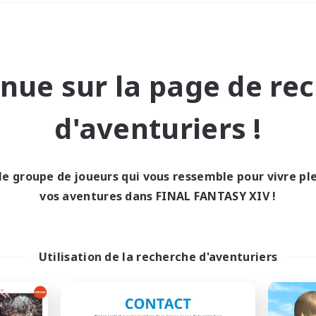
Week-end
＃Artisans/Récolteurs
nue sur la page de re
d'aventuriers !
le groupe de joueurs qui vous ressemble pour vivre p
0 résultat
vos aventures dans FINAL FANTASY XIV !
cun recrutement trou
Utilisation de la recherche d'aventuriers
Réessayez avec des critères différents.