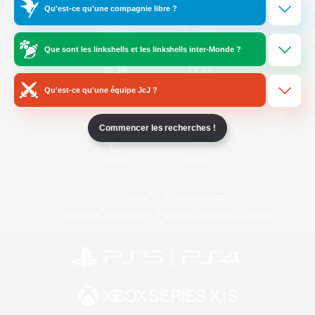
Qu'est-ce qu'une compagnie libre ?
/
Facebook
X
News
Que sont les linkshells et les linkshells inter-Monde ?
Qu'est-ce qu'une équipe JcJ ?
YouTube
Instagram
Commencer les recherches !
Twitch
Bluesky
Licence
Règles et politiques
Politique de confidentialité
Politique d'utilisation des cookies