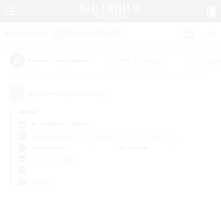
#Parents bienvenus
#Multilingu
Étiquettes populaires
0
recrutement(s) trouvé(s) !
Aucun
Mandragora (Meteor)
Compagnies libres
Linkshells et LSIM
Équipes JcJ
En semaine
Week-end
＃Amateurs de JcJ
Langue