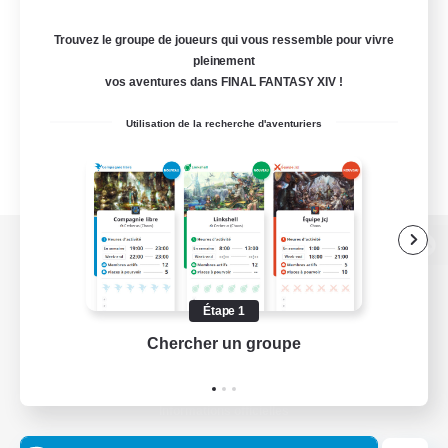
Trouvez le groupe de joueurs qui vous ressemble pour vivre
pleinement
vos aventures dans FINAL FANTASY XIV !
Utilisation de la recherche d'aventuriers
Version de bureau
Étape 1
Chercher un groupe
Prend
Télécharger le jeu
Informations officielles