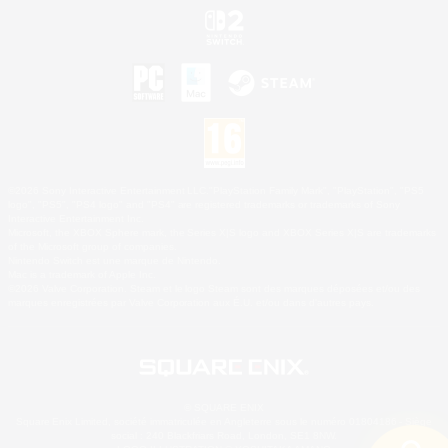
©2026 Sony Interactive Entertainment LLC."PlayStation Family Mark", "PlayStation", "PS5
logo", "PS5", "PS4 logo" and "PS4" are registered trademarks or trademarks of Sony
Interactive Entertainment Inc.
Microsoft, the XBOX Sphere mark, the Series X|S logo and XBOX Series X|S are trademarks
of the Microsoft group of companies.
Nintendo Switch est une marque de Nintendo.
Mac is a trademark of Apple Inc.
©2026 Valve Corporation. Steam et le logo Steam sont des marques déposées et/ou des
marques enregistrées par Valve Corporation aux É.U. et/ou dans d'autres pays.
© SQUARE ENIX
Square Enix Limited, société immatriculée en Angleterre sous le numéro 01804186 - Siège
social : 240 Blackfriars Road, London, SE1 8NW.