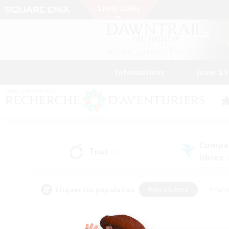
Informations
Jouer à 
Compa
Tout
(0)
libres
(
Étiquettes populaires
#Jeu soutenu
#Pare
#Chasses
#Jeu détendu
#Multil
#Amateurs de capture d'écran
#Amateurs d'histoire