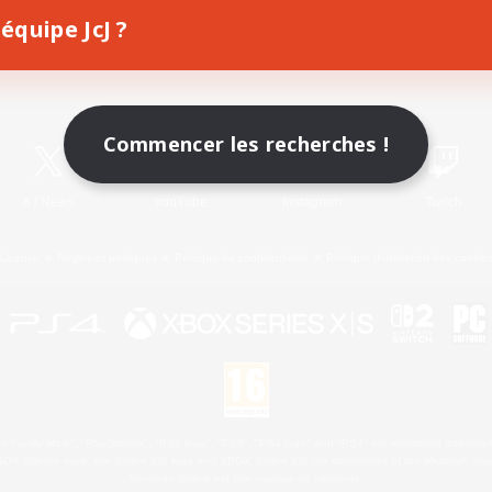
équipe JcJ ?
Télécharger le jeu
Informations officielles
Commencer les recherches !
X
/
News
YouTube
Instagram
Twitch
Licence
Règles et politiques
Politique de confidentialité
Politique d'utilisation des cookie
 Family Mark", "PlayStation", "PS5 logo", "PS5", "PS4 logo" and "PS4" are registered trademark
XBOX Sphere mark, the Series X|S logo and XBOX Series X|S are trademarks of the Microsoft gro
Nintendo Switch est une marque de Nintendo.