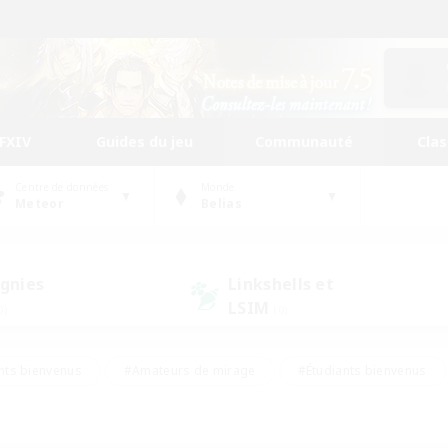
FFXIV
Guides du jeu
Communauté
Cla
Centre de données
Monde
Meteor
Belias
gnies
Linkshells et
LSIM
0)
(0)
nts bienvenus
#Amateurs de mirage
#Étudiants bienvenus
ingue
#Amateurs de logement
#Amateurs de JcJ
#Débuta
#Contenu difficile
#Carte aux trésors
#Artisans/Récolt