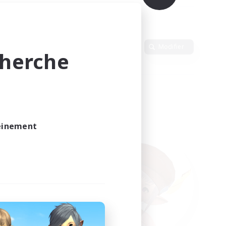
Langue
Modifier
cherche
leinement
vé.