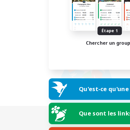
Étape 1
Chercher un grou
Qu'est-ce qu'une
Que sont les link