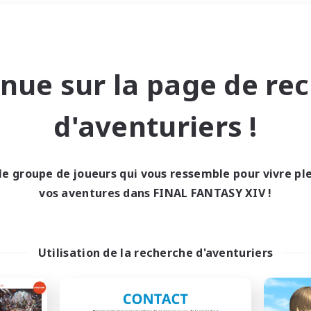
Week-end
＃Jeu soutenu
nue sur la page de re
d'aventuriers !
le groupe de joueurs qui vous ressemble pour vivre p
0 résultat
vos aventures dans FINAL FANTASY XIV !
cun recrutement trou
Utilisation de la recherche d'aventuriers
Réessayez avec des critères différents.