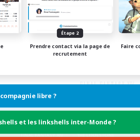
Étape 2
pe
Prendre contact via la page de
Faire c
recrutement
 compagnie libre ?
shells et les linkshells inter-Monde ?
Version mobile