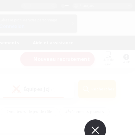
Français
Gérez le profil de votre personnage
Connexion
ssements
Aide et assistance
Nouveau recrutement
Liste de
Guide
suivi
Équipes JcJ
Rechercher
(0)
#Amateurs de jeu de rôle
#Événements joueurs
nts bienvenus
#Passe-temps/Intérêts
eurs
#Travailleurs bienvenus
#Joueurs sociaux