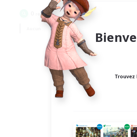
0
recrutement(s) trouvé(s) !
Aucun
En semaine
Bienve
Trouvez 
Au