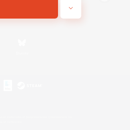
Bluesky
s
s or trademarks of Sony Interactive Entertainment Inc.
up of companies.