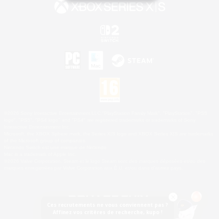
©2026 Sony Interactive Entertainment LLC."PlayStation Family Mark", "PlayStation", "PS5
logo", "PS5", "PS4 logo" and "PS4" are registered trademarks or trademarks of Sony
Interactive Entertainment Inc.
Microsoft, the XBOX Sphere mark, the Series X|S logo and XBOX Series X|S are trademarks
of the Microsoft group of companies.
Nintendo Switch est une marque de Nintendo.
Mac is a trademark of Apple Inc.
©2026 Valve Corporation. Steam et le logo Steam sont des marques déposées et/ou des
marques enregistrées par Valve Corporation aux É.U. et/ou dans d'autres pays.
Ces recrutements ne vous conviennent pas ?
Affinez vos critères de recherche, kupo !