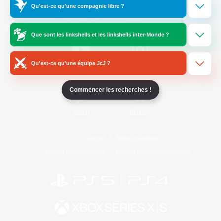
Qu'est-ce qu'une compagnie libre ?
/
Facebook
X
News
Que sont les linkshells et les linkshells inter-Monde ?
Qu'est-ce qu'une équipe JcJ ?
YouTube
Instagram
Commencer les recherches !
Twitch
Bluesky
Licence
Règles et politiques
Politique de confidentialité
Politique d'utilisation des cookies