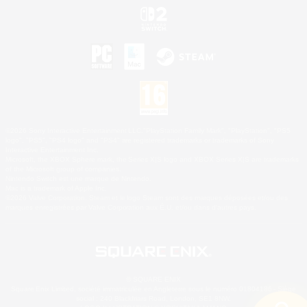
©2026 Sony Interactive Entertainment LLC."PlayStation Family Mark", "PlayStation", "PS5
logo", "PS5", "PS4 logo" and "PS4" are registered trademarks or trademarks of Sony
Interactive Entertainment Inc.
Microsoft, the XBOX Sphere mark, the Series X|S logo and XBOX Series X|S are trademarks
of the Microsoft group of companies.
Nintendo Switch est une marque de Nintendo.
Mac is a trademark of Apple Inc.
©2026 Valve Corporation. Steam et le logo Steam sont des marques déposées et/ou des
marques enregistrées par Valve Corporation aux É.U. et/ou dans d'autres pays.
© SQUARE ENIX
Square Enix Limited, société immatriculée en Angleterre sous le numéro 01804186 - Siège
social : 240 Blackfriars Road, London, SE1 8NW.