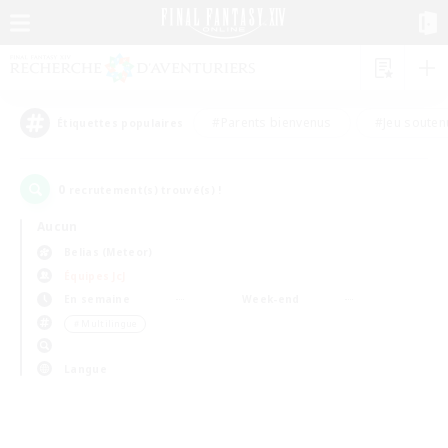
#Parents bienvenus
#Jeu souten
Étiquettes populaires
0
recrutement(s) trouvé(s) !
Aucun
Belias (Meteor)
Équipes JcJ
En semaine
Week-end
＃Multilingue
Langue