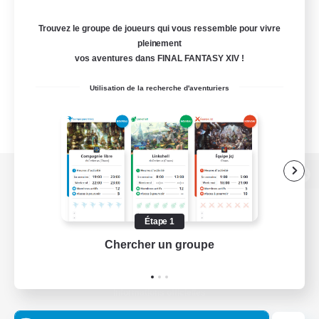
Trouvez le groupe de joueurs qui vous ressemble pour vivre
pleinement
vos aventures dans FINAL FANTASY XIV !
Utilisation de la recherche d'aventuriers
Version de bureau
Étape 1
Chercher un groupe
Prend
Télécharger le jeu
Informations officielles