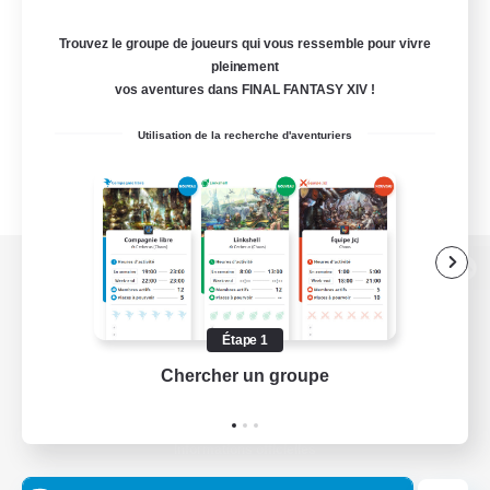
Trouvez le groupe de joueurs qui vous ressemble pour vivre
pleinement
vos aventures dans FINAL FANTASY XIV !
Utilisation de la recherche d'aventuriers
Version de bureau
Étape 1
Chercher un groupe
Prend
Télécharger le jeu
Informations officielles