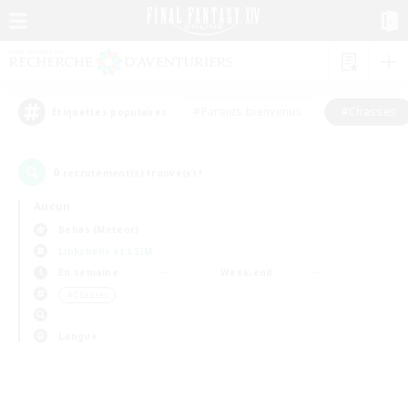
#Parents bienvenus
#Chasses
Étiquettes populaires
0
recrutement(s) trouvé(s) !
Aucun
Belias (Meteor)
Linkshells et LSIM
En semaine
Week-end
＃Chasses
Langue