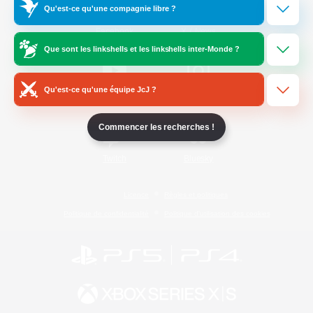
Qu'est-ce qu'une compagnie libre ?
/
Facebook
X
News
Que sont les linkshells et les linkshells inter-Monde ?
Qu'est-ce qu'une équipe JcJ ?
YouTube
Instagram
Commencer les recherches !
Twitch
Bluesky
Licence
Règles et politiques
Politique de confidentialité
Politique d'utilisation des cookies