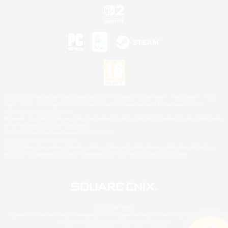
©2026 Sony Interactive Entertainment LLC."PlayStation Family Mark", "PlayStation", "PS5
logo", "PS5", "PS4 logo" and "PS4" are registered trademarks or trademarks of Sony
Interactive Entertainment Inc.
Microsoft, the XBOX Sphere mark, the Series X|S logo and XBOX Series X|S are trademarks
of the Microsoft group of companies.
Nintendo Switch est une marque de Nintendo.
Mac is a trademark of Apple Inc.
©2026 Valve Corporation. Steam et le logo Steam sont des marques déposées et/ou des
marques enregistrées par Valve Corporation aux É.U. et/ou dans d'autres pays.
© SQUARE ENIX
Square Enix Limited, société immatriculée en Angleterre sous le numéro 01804186 - Siège
social : 240 Blackfriars Road, London, SE1 8NW.