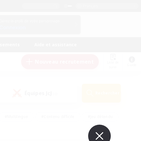
Français
Gérez le profil de votre personnage
Connexion
ssements
Aide et assistance
Nouveau recrutement
Liste de
Guide
suivi
Équipes JcJ
Rechercher
(0)
#Multilingue
#Contenu difficile
#Jeu détendu
#Amateurs de jeu de rôle
#Jeu soutenu
#Débutants bienvenus
#Travailleurs bienvenus