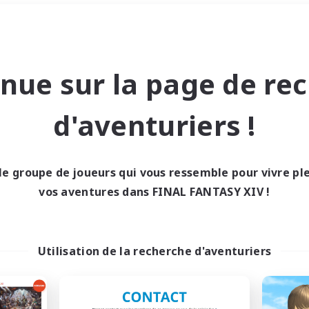
Week-end
＃Amateurs d'histoire
nue sur la page de re
d'aventuriers !
le groupe de joueurs qui vous ressemble pour vivre p
0 résultat
vos aventures dans FINAL FANTASY XIV !
cun recrutement trou
Utilisation de la recherche d'aventuriers
Réessayez avec des critères différents.