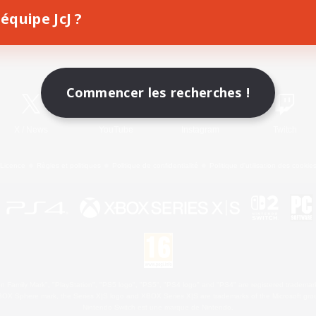
équipe JcJ ?
Télécharger le jeu
Informations officielles
Commencer les recherches !
X
/
News
YouTube
Instagram
Twitch
Licence
Règles et politiques
Politique de confidentialité
Politique d'utilisation des cookie
 Family Mark", "PlayStation", "PS5 logo", "PS5", "PS4 logo" and "PS4" are registered trademark
XBOX Sphere mark, the Series X|S logo and XBOX Series X|S are trademarks of the Microsoft gro
Nintendo Switch est une marque de Nintendo.