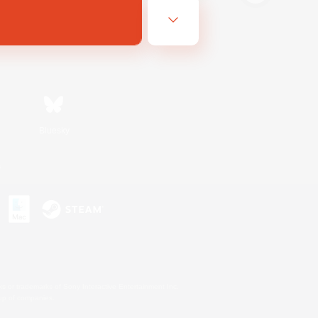
Bluesky
s
s or trademarks of Sony Interactive Entertainment Inc.
up of companies.