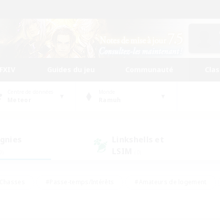
FFXIV
Guides du jeu
Communauté
Cla
Centre de données
Monde
Meteor
Ramuh
gnies
Linkshells et
LSIM
0)
(0)
Chasses
#Passe-temps/Intérêts
#Amateurs de logement
nus
#Amateurs de capture d'écran
#Événements joueurs
mateurs de mirage
#Carte aux trésors
#Joueurs sociaux