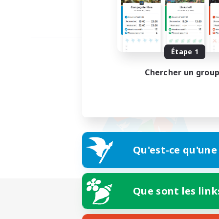
Étape 1
Chercher un grou
Qu'est-ce qu'une
Que sont les link