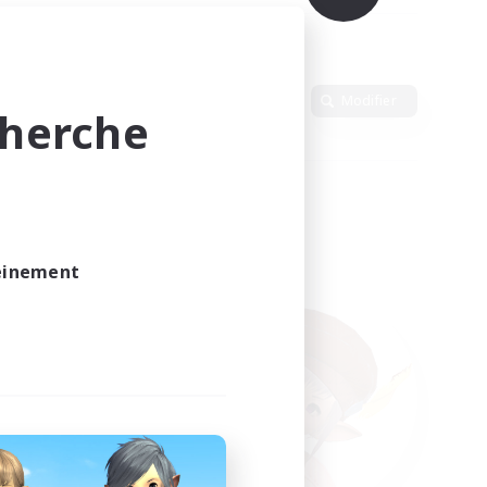
Langue
Modifier
cherche
leinement
vé.