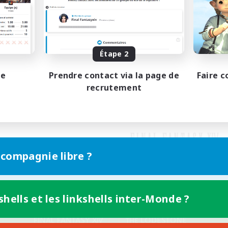
Étape 2
pe
Prendre contact via la page de
Faire c
recrutement
 compagnie libre ?
shells et les linkshells inter-Monde ?
Version mobile