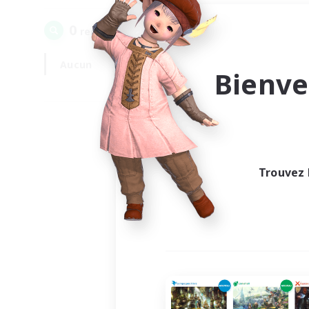
0
recrutement(s) trouvé(s) !
Aucun
En semaine
Bienve
Trouvez 
Au