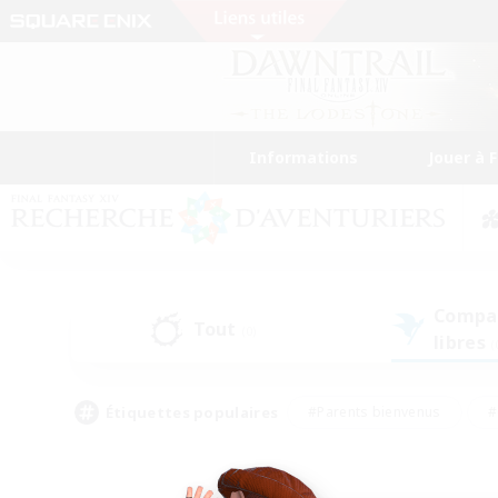
Informations
Jouer à 
Compa
Tout
(0)
libres
(
Étiquettes populaires
#Parents bienvenus
#
#Amateurs d'histoire
#Étudiants bienve
#Artisans/Récolteurs
#Amateurs de JcJ
#A