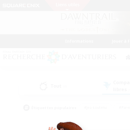
Informations
Jouer à 
Compa
Tout
(0)
libres
(
Étiquettes populaires
#Jeu soutenu
#Pare
#Chasses
#Jeu détendu
#Multil
#Amateurs de capture d'écran
#Amateurs d'histoire