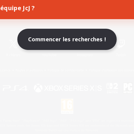
équipe JcJ ?
Télécharger le jeu
Informations officielles
Commencer les recherches !
X
/
News
YouTube
Instagram
Twitch
Licence
Règles et politiques
Politique de confidentialité
Politique d'utilisation des cookie
 Family Mark", "PlayStation", "PS5 logo", "PS5", "PS4 logo" and "PS4" are registered trademark
XBOX Sphere mark, the Series X|S logo and XBOX Series X|S are trademarks of the Microsoft gro
Nintendo Switch est une marque de Nintendo.