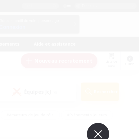
Français
Gérez le profil de votre personnage
Connexion
ssements
Aide et assistance
Nouveau recrutement
Liste de
Guide
suivi
Équipes JcJ
Rechercher
(0)
#Amateurs de jeu de rôle
#Événements joueurs
nts bienvenus
#Passe-temps/Intérêts
eurs
#Travailleurs bienvenus
#Joueurs sociaux