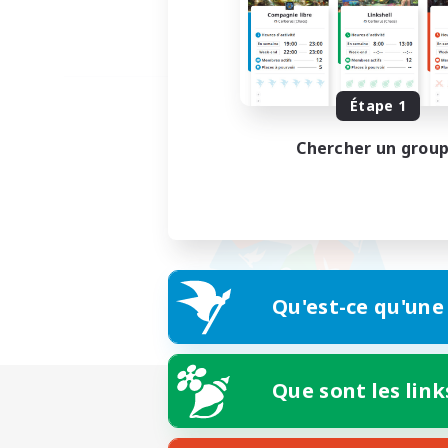
Étape 1
Chercher un grou
Qu'est-ce qu'une
Que sont les link