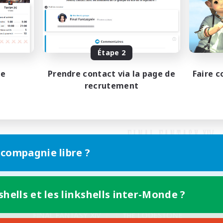
Étape 2
pe
Prendre contact via la page de
Faire c
recrutement
 compagnie libre ?
shells et les linkshells inter-Monde ?
Version mobile