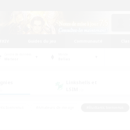
FFXIV
Guides du jeu
Communauté
Cla
Centre de données
Monde
Meteor
Belias
gnies
Linkshells et
LSIM
0)
(0)
nts bienvenus
#Amateurs de mirage
#Étudiants bienvenus
ingue
#Amateurs de logement
#Amateurs de JcJ
#Débuta
#Contenu difficile
#Carte aux trésors
#Artisans/Récolt