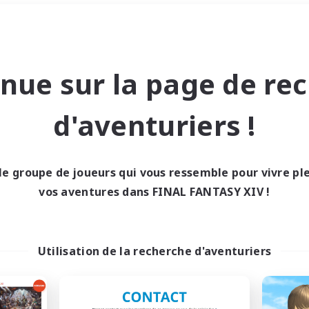
Week-end
＃Étudiants bienvenus
nue sur la page de re
d'aventuriers !
le groupe de joueurs qui vous ressemble pour vivre p
0 résultat
vos aventures dans FINAL FANTASY XIV !
cun recrutement trou
Utilisation de la recherche d'aventuriers
Réessayez avec des critères différents.