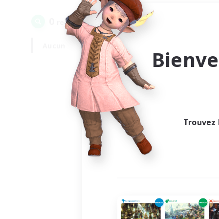
0
recrutement(s) trouvé(s) !
Aucun
En semaine
Bienve
Trouvez 
Au