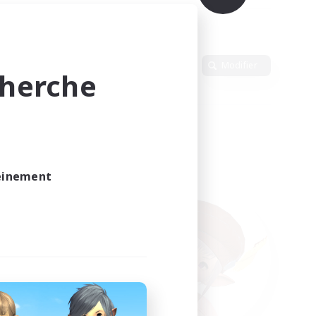
Langue
Modifier
cherche
leinement
vé.