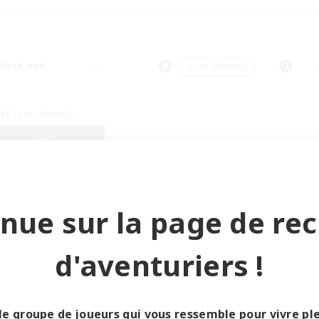
Week-end
＃Jeu détendu
ell inter-Monde
nue sur la page de re
eepless Wanderers
d'aventuriers !
utement de nouveaux membres
Meteor
res d'activité
le groupe de joueurs qui vous ressemble pour vivre p