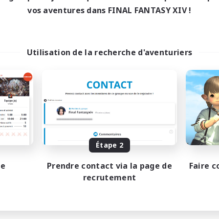
18:00
1:00
maine
vos aventures dans FINAL FANTASY XIV !
12:00
2:00
-end
18
bres actifs
--
ces à pourvoir
Utilisation de la recherche d'aventuriers
scord
eurs sociaux
 détendu
tilingue
utants bienvenus
JA / EN
Fin du recrutement le 15/08/2026
Étape 2
pe
Prendre contact via la page de
Faire c
recrutement