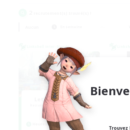
2
recrutement(s) trouvé(s) !
Aucun
En semaine
Linkshell inter-Monde
Linksh
Bienve
Let's Party! Meteor
Sl
Recrutement de nouveaux membres
Recr
Meteor
Heures d'activité
Heu
Trouvez 