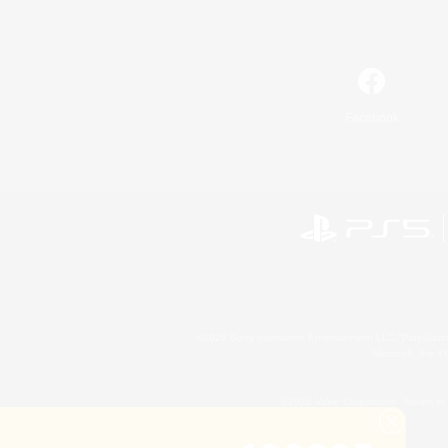
Facebook
©2026 Sony Interactive Entertainment LLC."PlayStation
Microsoft, the 
©2026 Valve Corporation. Steam et 