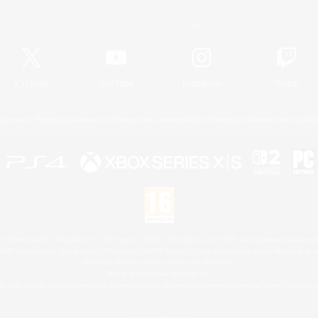
Informations officielles
X
/
News
YouTube
Instagram
Twitch
Licence
Règles et politiques
Politique de confidentialité
Politique d'utilisation des cookie
 Family Mark", "PlayStation", "PS5 logo", "PS5", "PS4 logo" and "PS4" are registered trademark
XBOX Sphere mark, the Series X|S logo and XBOX Series X|S are trademarks of the Microsoft gro
Nintendo Switch est une marque de Nintendo.
Mac is a trademark of Apple Inc.
le logo Steam sont des marques déposées et/ou des marques enregistrées par Valve Corporation