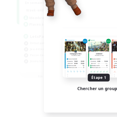
0:00
23:00
En semaine
En se
0:00
23:00
Week-end
Week
1
Membres actifs
Mem
999
Places à pourvoir
Pla
LetsPartyFFXIVDiscord
Di
Débutants bienvenus
Jou
Jeu détendu
Jeu
Passe-temps/Intérêts
Mul
Joueurs sociaux
Déb
EN
Fin du recrutement le 24/08/2026
Étape 1
Chercher un grou