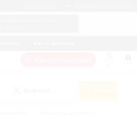
Français
Gérez le profil de votre personnage
Connexion
ssements
Aide et assistance
Nouveau recrutement
Liste de
Guide
suivi
Équipes JcJ
Rechercher
(0)
ontenu difficile
#Amateurs de capture d'écran
ire
#Événements joueurs
#Amateurs de JcJ
#Joueurs sociaux
#Travailleurs bienvenus