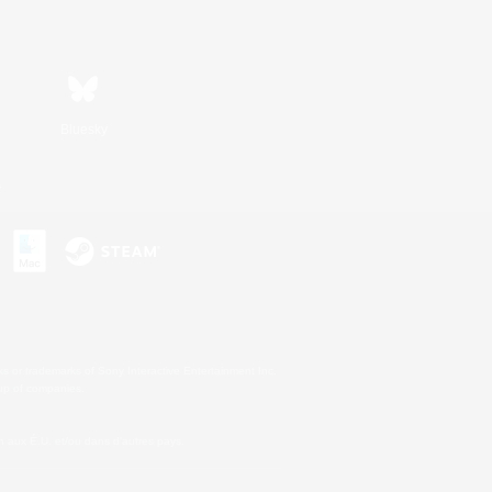
Bluesky
s
s or trademarks of Sony Interactive Entertainment Inc.
up of companies.
 aux É.U. et/ou dans d'autres pays.