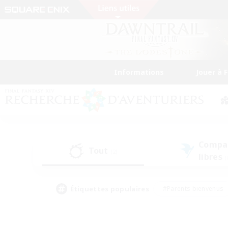
Informations
Jouer à 
Compa
Tout
(2)
libres
(
Étiquettes populaires
#Parents bienvenus
#Étudiants bienvenus
#Jeu détendu
#Amateu
#Amateurs de mirage
#Artisans/Récolteurs