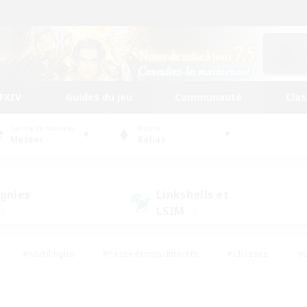
FFXIV
Guides du jeu
Communauté
Cla
Centre de données
Monde
Meteor
Belias
gnies
Linkshells et
LSIM
0)
(2)
#Multilingue
#Passe-temps/Intérêts
#Chasses
#C
rs de jeu de rôle
#Amateurs de logement
#Amateurs d'histo
#Débutants bienvenus
#Jeu soutenu
#Carte aux trésors