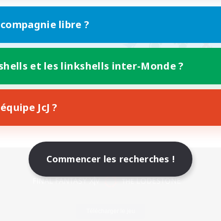
 compagnie libre ?
shells et les linkshells inter-Monde ?
équipe JcJ ?
Commencer les recherches !
Version mobile
Télécharger le jeu