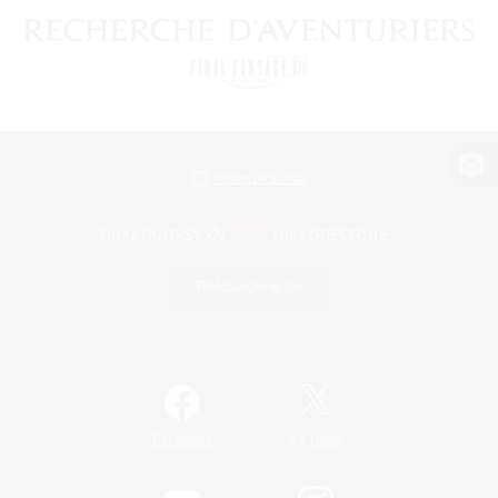
Version de bureau
Télécharger le jeu
Informations officielles
/
Facebook
X
News