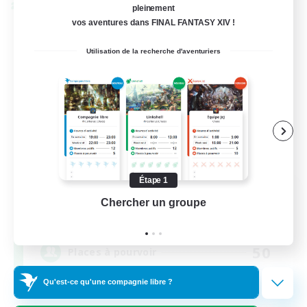
Linkshell inter-Monde
pleinement
vos aventures dans FINAL FANTASY XIV !
Utilisation de la recherche d'aventuriers
Étape 1
Rainbow Connection
Chercher un groupe
Prend
Recrutement de nouveaux membres
Materia
50
Places à pourvoir
Qu'est-ce qu'une compagnie libre ?
LGBTQIA+