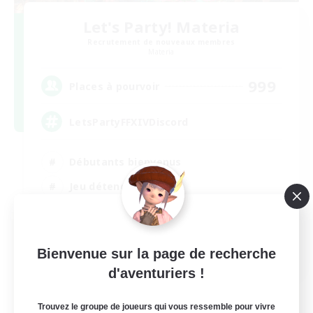
Let's Party! Materia
Recrutement de nouveaux membres
Materia
999
Places à pourvoir
LetsPartyFFXIVDiscord
Débutants bienvenus
Jeu détendu
Passe-temps/Intérêts
Joueurs sociaux
EN
Bienvenue sur la page de recherche
d'aventuriers !
Voir détails
Fin du recrutement le 24/08/2026
Trouvez le groupe de joueurs qui vous ressemble pour vivre