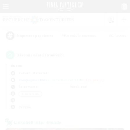
#Parents bienvenus
#Chasses
Étiquettes populaires
3
recrutement(s) trouvé(s) !
Aucun
Zurvan (Materia)
Compagnies libres
Linkshells et LSIM
Équipes JcJ
En semaine
Week-end
＃Jeu détendu
Langue
Linkshell inter-Monde