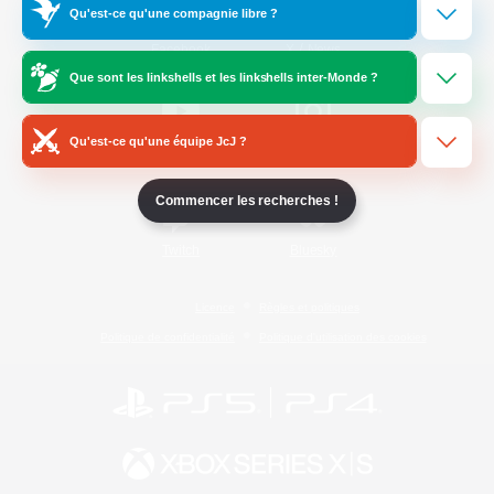
Qu'est-ce qu'une compagnie libre ?
/
Facebook
X
News
Que sont les linkshells et les linkshells inter-Monde ?
Qu'est-ce qu'une équipe JcJ ?
YouTube
Instagram
Commencer les recherches !
Twitch
Bluesky
Licence
Règles et politiques
Politique de confidentialité
Politique d'utilisation des cookies