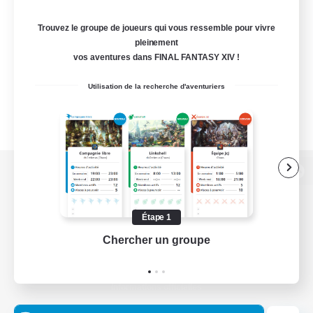
Trouvez le groupe de joueurs qui vous ressemble pour vivre
pleinement
vos aventures dans FINAL FANTASY XIV !
Utilisation de la recherche d'aventuriers
Version de bureau
Étape 1
Chercher un groupe
Prend
Télécharger le jeu
Informations officielles