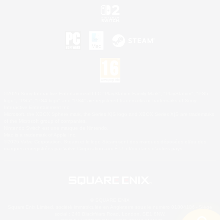
©2026 Sony Interactive Entertainment LLC."PlayStation Family Mark", "PlayStation", "PS5
logo", "PS5", "PS4 logo" and "PS4" are registered trademarks or trademarks of Sony
Interactive Entertainment Inc.
Microsoft, the XBOX Sphere mark, the Series X|S logo and XBOX Series X|S are trademarks
of the Microsoft group of companies.
Nintendo Switch est une marque de Nintendo.
Mac is a trademark of Apple Inc.
©2026 Valve Corporation. Steam et le logo Steam sont des marques déposées et/ou des
marques enregistrées par Valve Corporation aux É.U. et/ou dans d'autres pays.
© SQUARE ENIX
Square Enix Limited, société immatriculée en Angleterre sous le numéro 01804186 - Siège
social : 240 Blackfriars Road, London, SE1 8NW.