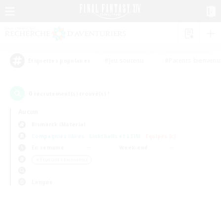
#Jeu soutenu
#Parents bienvenu
Étiquettes populaires
0
recrutement(s) trouvé(s) !
Aucun
Bismarck (Materia)
Compagnies libres
Linkshells et LSIM
Équipes JcJ
En semaine
Week-end
＃Étudiants bienvenus
Langue