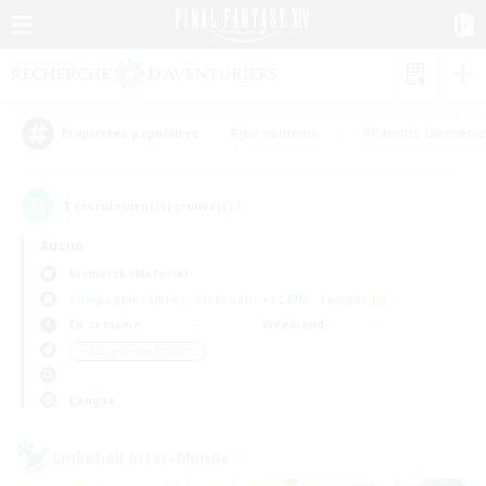
#Jeu soutenu
#Parents bienvenu
Étiquettes populaires
1
recrutement(s) trouvé(s) !
Aucun
Bismarck (Materia)
Compagnies libres
Linkshells et LSIM
Équipes JcJ
En semaine
Week-end
＃Passe-temps/Intérêts
Langue
Linkshell inter-Monde