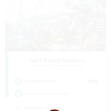
Let's Party! Materia
Recrutement de nouveaux membres
Materia
999
Places à pourvoir
LetsPartyFFXIVDiscord
Débutants bienvenus