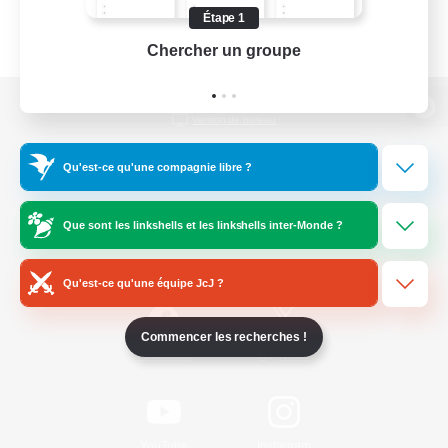
Étape 1
Chercher un groupe
Prend
Version de bureau
Qu'est-ce qu'une compagnie libre ?
Télécharger le jeu
Que sont les linkshells et les linkshells inter-Monde ?
Informations officielles
Qu'est-ce qu'une équipe JcJ ?
Commencer les recherches !
/
Facebook
X
News
YouTube
Instagram