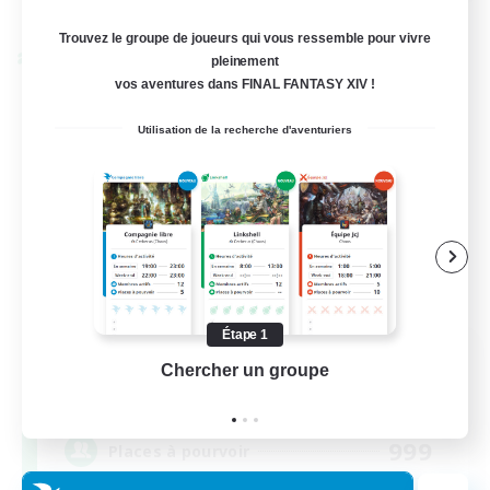
Fin du recrutement le 28/08/2026
Trouvez le groupe de joueurs qui vous ressemble pour vivre
pleinement
Linkshell inter-Monde
vos aventures dans FINAL FANTASY XIV !
Utilisation de la recherche d'aventuriers
Étape 1
Let's Party! Materia
Chercher un groupe
Prend
Recrutement de nouveaux membres
Materia
999
Places à pourvoir