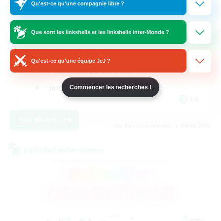
Qu'est-ce qu'une compagnie libre ?
LetsPartyFFXIVDiscord
Que sont les linkshells et les linkshells inter-Monde ?
Débutants bienvenus
Jeu détendu
Qu'est-ce qu'une équipe JcJ ?
Passe-temps/Intérêts
Joueurs sociaux
Commencer les recherches !
EN
Voir détails
Fin du recrutement le 24/08/2026
Linkshell inter-Monde