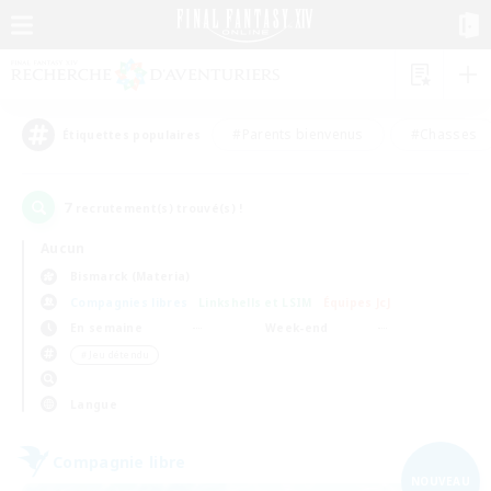
#Parents bienvenus
#Chasses
Étiquettes populaires
7
recrutement(s) trouvé(s) !
Aucun
Bismarck (Materia)
Compagnies libres
Linkshells et LSIM
Équipes JcJ
En semaine
Week-end
＃Jeu détendu
Langue
Compagnie libre
NOUVEAU