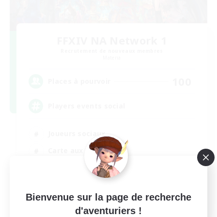
FFXIV NA Network 1
Recrutement de nouveaux membres
Materia
100
Places à pourvoir
Players events social
Joueurs sociaux
Carte aux trésors
Jeu détendu
Jeu soutenu
Bienvenue sur la page de recherche
EN / FR
d'aventuriers !
Voir détails