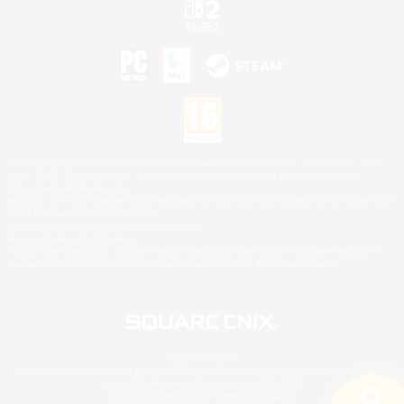
©2026 Sony Interactive Entertainment LLC."PlayStation Family Mark", "PlayStation", "PS5
logo", "PS5", "PS4 logo" and "PS4" are registered trademarks or trademarks of Sony
Interactive Entertainment Inc.
Microsoft, the XBOX Sphere mark, the Series X|S logo and XBOX Series X|S are trademarks
of the Microsoft group of companies.
Nintendo Switch est une marque de Nintendo.
Mac is a trademark of Apple Inc.
©2026 Valve Corporation. Steam et le logo Steam sont des marques déposées et/ou des
marques enregistrées par Valve Corporation aux É.U. et/ou dans d'autres pays.
© SQUARE ENIX
Square Enix Limited, société immatriculée en Angleterre sous le numéro 01804186 - Siège
social : 240 Blackfriars Road, London, SE1 8NW.
LOGO ILLUSTRATION:© YOSHITAKA AMANO