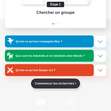
Étape 1
Chercher un groupe
Prend
Version de bureau
Qu'est-ce qu'une compagnie libre ?
Télécharger le jeu
Que sont les linkshells et les linkshells inter-Monde ?
Informations officielles
Qu'est-ce qu'une équipe JcJ ?
Commencer les recherches !
/
Facebook
X
News
YouTube
Instagram