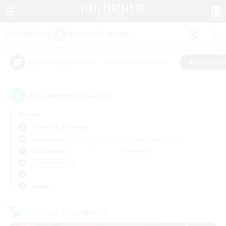
#Parents bienvenus
#Jeu souten
Étiquettes populaires
1
recrutement(s) trouvé(s) !
Aucun
Bismarck (Materia)
Compagnies libres
Linkshells et LSIM
Équipes JcJ
En semaine
Week-end
＃Jeu soutenu
Langue
Linkshell inter-Monde