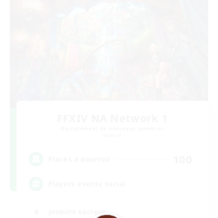
FFXIV NA Network 1
Recrutement de nouveaux membres
Materia
100
Places à pourvoir
Players events social
Joueurs sociaux