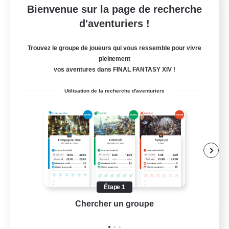
Bienvenue sur la page de recherche
Mistwalkers
d'aventuriers !
Recrutement de nouveaux membres
Bismarck [Materia]
Trouvez le groupe de joueurs qui vous ressemble pour vivre
pleinement
512
Places à pourvoir
vos aventures dans FINAL FANTASY XIV !
All Are Welcome!
Utilisation de la recherche d'aventuriers
Débutants bienvenus
Travailleurs bienvenus
Jeu détendu
Carte aux trésors
EN
Étape 1
Chercher un groupe
Prend
Voir détails
Fin du recrutement le 01/09/2026