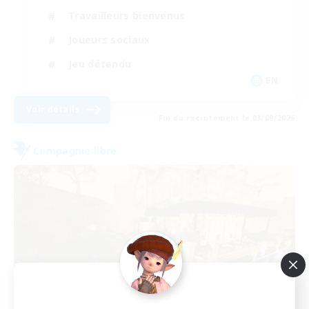
Travailleurs bienvenus
Joueurs sociaux
Jeu détendu
EN
Voir détails
Fin du recrutement le 03/09/2026
Compagnie libre