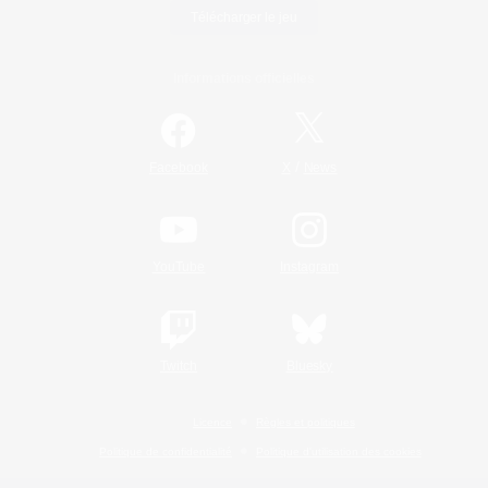
Télécharger le jeu
Informations officielles
/
Facebook
X
News
YouTube
Instagram
Twitch
Bluesky
Licence
Règles et politiques
Politique de confidentialité
Politique d'utilisation des cookies