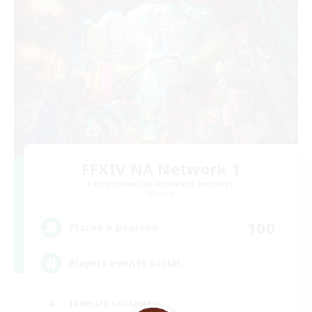
FFXIV NA Network 1
Recrutement de nouveaux membres
Materia
100
Places à pourvoir
Players events social
Joueurs sociaux