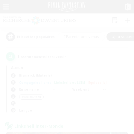
#Parents bienvenus
#Jeu souten
Étiquettes populaires
1
recrutement(s) trouvé(s) !
Aucun
Bismarck (Materia)
Compagnies libres
Linkshells et LSIM
Équipes JcJ
En semaine
Week-end
＃Jeu soutenu
Langue
Linkshell inter-Monde