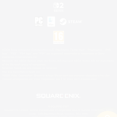
©2026 Sony Interactive Entertainment LLC."PlayStation Family Mark", "PlayStation", "PS5
logo", "PS5", "PS4 logo" and "PS4" are registered trademarks or trademarks of Sony
Interactive Entertainment Inc.
Microsoft, the XBOX Sphere mark, the Series X|S logo and XBOX Series X|S are trademarks
of the Microsoft group of companies.
Nintendo Switch est une marque de Nintendo.
Mac is a trademark of Apple Inc.
©2026 Valve Corporation. Steam et le logo Steam sont des marques déposées et/ou des
marques enregistrées par Valve Corporation aux É.U. et/ou dans d'autres pays.
© SQUARE ENIX
Square Enix Limited, société immatriculée en Angleterre sous le numéro 01804186 - Siège
social : 240 Blackfriars Road, London, SE1 8NW.