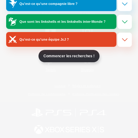
Qu'est-ce qu'une compagnie libre ?
/
Facebook
X
News
Que sont les linkshells et les linkshells inter-Monde ?
Qu'est-ce qu'une équipe JcJ ?
YouTube
Instagram
Commencer les recherches !
Twitch
Bluesky
Licence
Règles et politiques
Politique de confidentialité
Politique d'utilisation des cookies