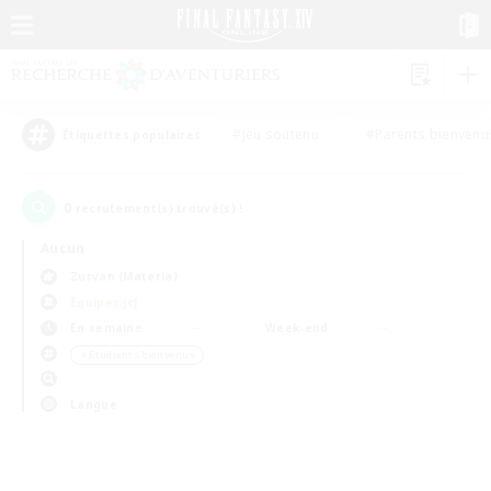
#Jeu soutenu
#Parents bienvenu
Étiquettes populaires
0
recrutement(s) trouvé(s) !
Aucun
Zurvan (Materia)
Équipes JcJ
En semaine
Week-end
＃Étudiants bienvenus
Langue