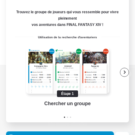
Trouvez le groupe de joueurs qui vous ressemble pour vivre
pleinement
vos aventures dans FINAL FANTASY XIV !
Utilisation de la recherche d'aventuriers
Version de bureau
Étape 1
Chercher un groupe
Prend
Télécharger le jeu
Informations officielles