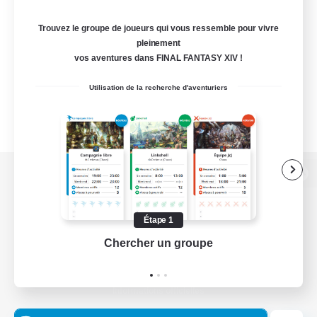
Trouvez le groupe de joueurs qui vous ressemble pour vivre
pleinement
vos aventures dans FINAL FANTASY XIV !
Utilisation de la recherche d'aventuriers
Version de bureau
Étape 1
Chercher un groupe
Prend
Télécharger le jeu
Informations officielles