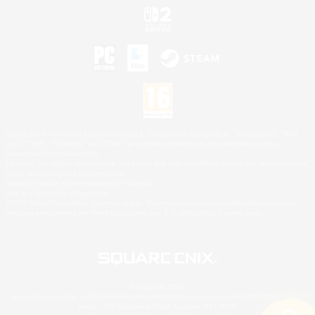
©2026 Sony Interactive Entertainment LLC."PlayStation Family Mark", "PlayStation", "PS5
logo", "PS5", "PS4 logo" and "PS4" are registered trademarks or trademarks of Sony
Interactive Entertainment Inc.
Microsoft, the XBOX Sphere mark, the Series X|S logo and XBOX Series X|S are trademarks
of the Microsoft group of companies.
Nintendo Switch est une marque de Nintendo.
Mac is a trademark of Apple Inc.
©2026 Valve Corporation. Steam et le logo Steam sont des marques déposées et/ou des
marques enregistrées par Valve Corporation aux É.U. et/ou dans d'autres pays.
© SQUARE ENIX
Square Enix Limited, société immatriculée en Angleterre sous le numéro 01804186 - Siège
social : 240 Blackfriars Road, London, SE1 8NW.