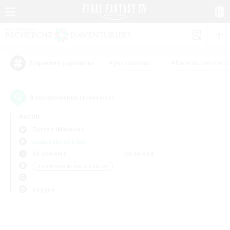
#Jeu soutenu
#Parents bienvenu
Étiquettes populaires
0
recrutement(s) trouvé(s) !
Aucun
Zurvan (Materia)
Linkshells et LSIM
En semaine
Week-end
＃Amateurs de capture d'écran
Langue