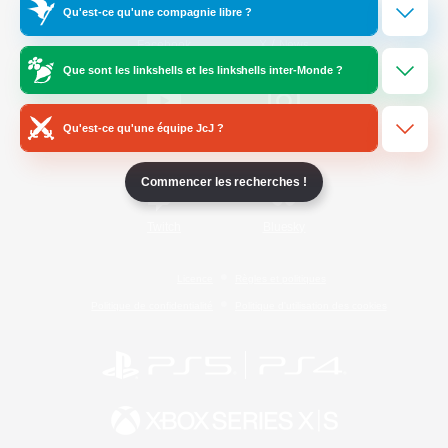
Qu'est-ce qu'une compagnie libre ?
/
Facebook
X
News
Que sont les linkshells et les linkshells inter-Monde ?
Qu'est-ce qu'une équipe JcJ ?
YouTube
Instagram
Commencer les recherches !
Twitch
Bluesky
Licence
Règles et politiques
Politique de confidentialité
Politique d'utilisation des cookies