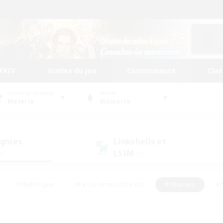
FFXIV
Guides du jeu
Communauté
Cla
Centre de données
Monde
Materia
Bismarck
gnies
Linkshells et
LSIM
0)
(0)
#Multilingue
#Passe-temps/Intérêts
#Chasses
#C
rs de jeu de rôle
#Amateurs de logement
#Amateurs d'histo
#Débutants bienvenus
#Jeu soutenu
#Carte aux trésors