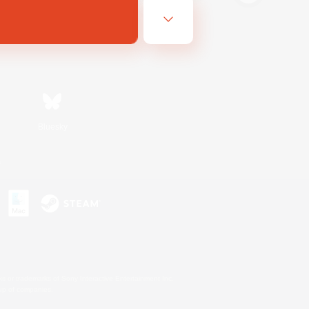
Bluesky
s
s or trademarks of Sony Interactive Entertainment Inc.
up of companies.