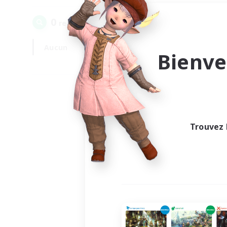
0
recrutement(s) trouvé(s) !
Aucun
En semaine
Bienve
Trouvez 
Au