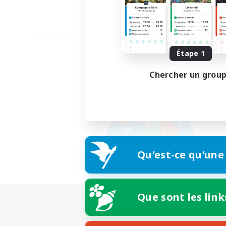
Étape 1
Chercher un grou
Qu'est-ce qu'une
Que sont les link