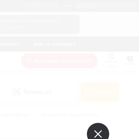
Français
Gérez le profil de votre personnage
Connexion
ssements
Aide et assistance
Nouveau recrutement
Liste de
Guide
suivi
Équipes JcJ
Rechercher
(0)
ontenu difficile
#Amateurs de capture d'écran
ire
#Événements joueurs
#Amateurs de JcJ
#Joueurs sociaux
#Travailleurs bienvenus