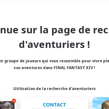
Week-end
＃Chasses
nue sur la page de re
d'aventuriers !
le groupe de joueurs qui vous ressemble pour vivre p
0 résultat
vos aventures dans FINAL FANTASY XIV !
cun recrutement trou
Utilisation de la recherche d'aventuriers
Réessayez avec des critères différents.