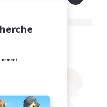
Langue
Modifier
cherche
leinement
vé.