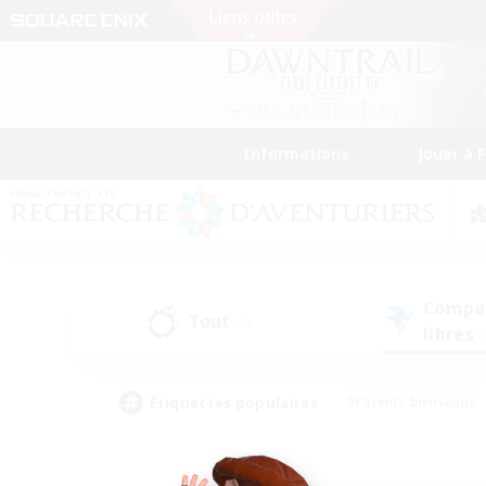
Informations
Jouer à 
Compa
Tout
(0)
libres
(
Étiquettes populaires
#Parents bienvenus
#Étudiants bienvenus
#Jeu détendu
#Amateu
#Amateurs de mirage
#Artisans/Récolteurs