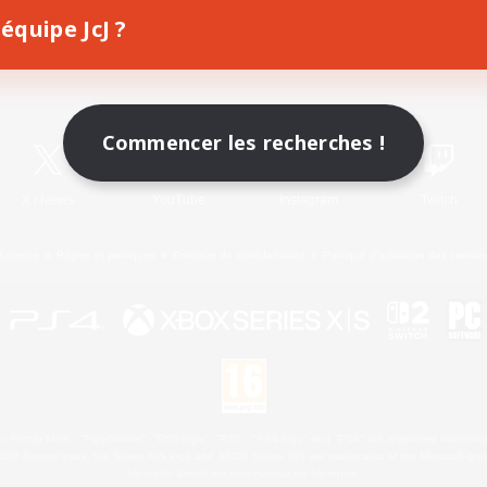
équipe JcJ ?
Télécharger le jeu
Informations officielles
Commencer les recherches !
X
/
News
YouTube
Instagram
Twitch
Licence
Règles et politiques
Politique de confidentialité
Politique d'utilisation des cookie
 Family Mark", "PlayStation", "PS5 logo", "PS5", "PS4 logo" and "PS4" are registered trademark
XBOX Sphere mark, the Series X|S logo and XBOX Series X|S are trademarks of the Microsoft gro
Nintendo Switch est une marque de Nintendo.