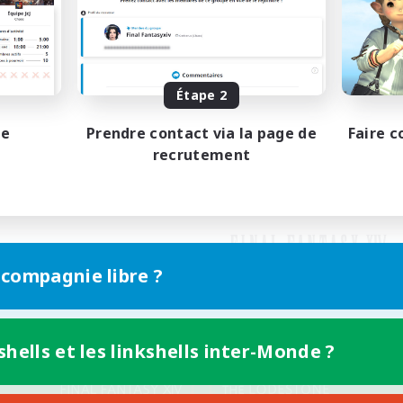
Étape 2
pe
Prendre contact via la page de
Faire c
recrutement
 compagnie libre ?
shells et les linkshells inter-Monde ?
Version mobile