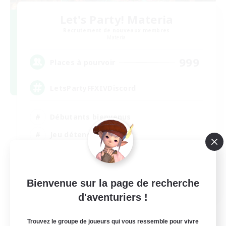
Let's Party! Materia
Recrutement de nouveaux membres
Materia
999
Places à pourvoir
LetsPartyFFXIVDiscord
Débutants bienvenus
Jeu détendu
Passe-temps/Intérêts
Joueurs sociaux
EN
Bienvenue sur la page de recherche
d'aventuriers !
Voir détails
Fin du recrutement le 24/08/2026
Trouvez le groupe de joueurs qui vous ressemble pour vivre