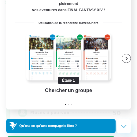
Linkshell inter-Monde
pleinement
vos aventures dans FINAL FANTASY XIV !
Utilisation de la recherche d'aventuriers
Étape 1
Rainbow Connection
Chercher un groupe
Prend
Recrutement de nouveaux membres
Materia
50
Places à pourvoir
Qu'est-ce qu'une compagnie libre ?
LGBTQIA+