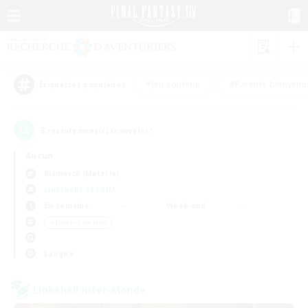
#Jeu soutenu
#Parents bienvenu
Étiquettes populaires
3
recrutement(s) trouvé(s) !
Aucun
Bismarck (Materia)
Linkshells et LSIM
En semaine
Week-end
＃Joueurs sociaux
Langue
Linkshell inter-Monde