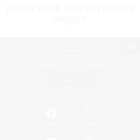
Version de bureau
Télécharger le jeu
Informations officielles
/
Facebook
X
News