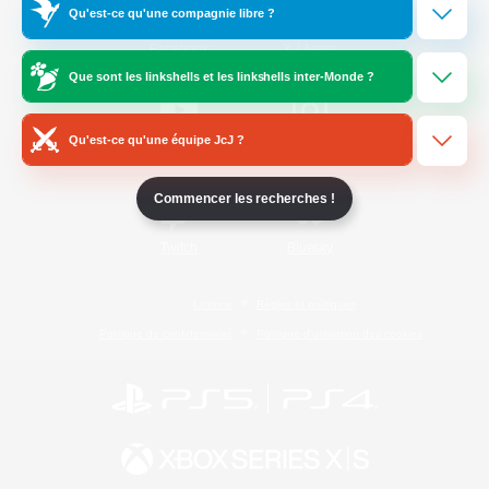
Qu'est-ce qu'une compagnie libre ?
/
Facebook
X
News
Que sont les linkshells et les linkshells inter-Monde ?
Qu'est-ce qu'une équipe JcJ ?
YouTube
Instagram
Commencer les recherches !
Twitch
Bluesky
Licence
Règles et politiques
Politique de confidentialité
Politique d'utilisation des cookies