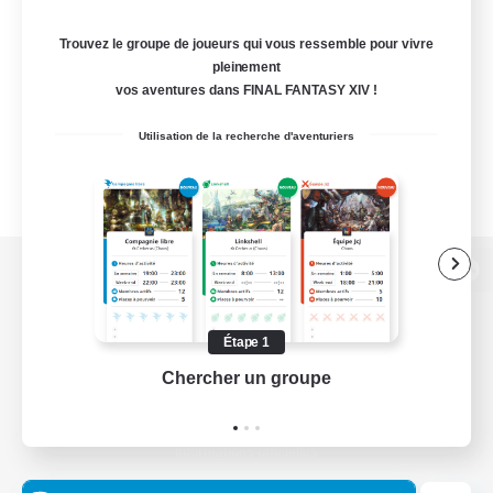
Trouvez le groupe de joueurs qui vous ressemble pour vivre
pleinement
vos aventures dans FINAL FANTASY XIV !
Utilisation de la recherche d'aventuriers
Version de bureau
Étape 1
Chercher un groupe
Prend
Télécharger le jeu
Informations officielles