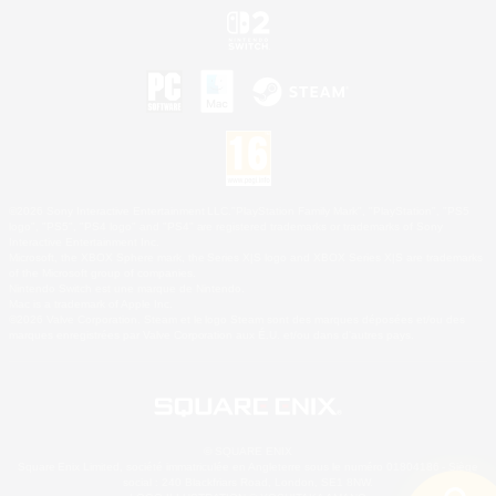
©2026 Sony Interactive Entertainment LLC."PlayStation Family Mark", "PlayStation", "PS5
logo", "PS5", "PS4 logo" and "PS4" are registered trademarks or trademarks of Sony
Interactive Entertainment Inc.
Microsoft, the XBOX Sphere mark, the Series X|S logo and XBOX Series X|S are trademarks
of the Microsoft group of companies.
Nintendo Switch est une marque de Nintendo.
Mac is a trademark of Apple Inc.
©2026 Valve Corporation. Steam et le logo Steam sont des marques déposées et/ou des
marques enregistrées par Valve Corporation aux É.U. et/ou dans d'autres pays.
© SQUARE ENIX
Square Enix Limited, société immatriculée en Angleterre sous le numéro 01804186 - Siège
social : 240 Blackfriars Road, London, SE1 8NW.