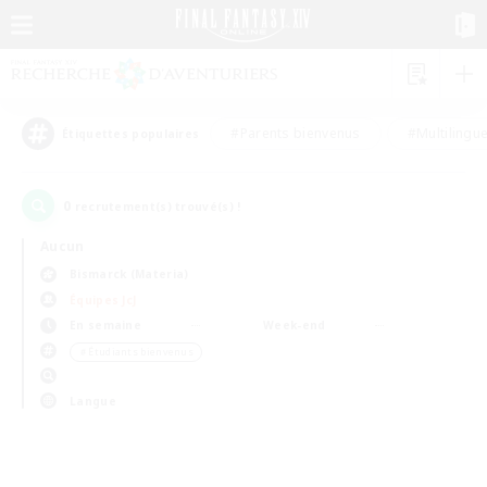
#Parents bienvenus
#Multilingu
Étiquettes populaires
0
recrutement(s) trouvé(s) !
Aucun
Bismarck (Materia)
Équipes JcJ
En semaine
Week-end
＃Étudiants bienvenus
Langue