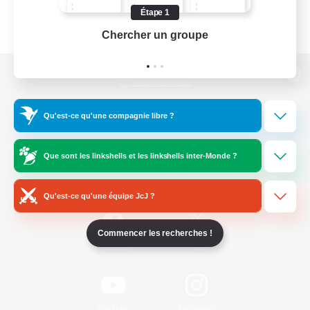
Étape 1
Chercher un groupe
Prend
Version de bureau
Qu'est-ce qu'une compagnie libre ?
Télécharger le jeu
Que sont les linkshells et les linkshells inter-Monde ?
Informations officielles
Qu'est-ce qu'une équipe JcJ ?
Commencer les recherches !
/
Facebook
X
News
YouTube
Instagram