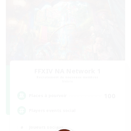
FFXIV NA Network 1
Recrutement de nouveaux membres
Materia
100
Places à pourvoir
Players events social
Joueurs sociaux