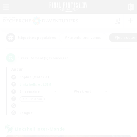
#Parents bienvenus
#Jeu souten
Étiquettes populaires
1
recrutement(s) trouvé(s) !
Aucun
Sophia (Materia)
Linkshells et LSIM
En semaine
Week-end
＃Jeu soutenu
Langue
Linkshell inter-Monde