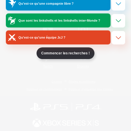
Qu'est-ce qu'une compagnie libre ?
/
Facebook
X
News
Que sont les linkshells et les linkshells inter-Monde ?
Qu'est-ce qu'une équipe JcJ ?
YouTube
Instagram
Commencer les recherches !
Twitch
Bluesky
Licence
Règles et politiques
Politique de confidentialité
Politique d'utilisation des cookies