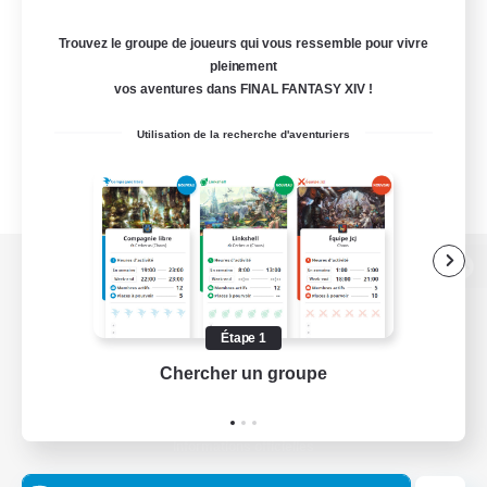
Trouvez le groupe de joueurs qui vous ressemble pour vivre
pleinement
vos aventures dans FINAL FANTASY XIV !
Utilisation de la recherche d'aventuriers
Version de bureau
Étape 1
Chercher un groupe
Prend
Télécharger le jeu
Informations officielles