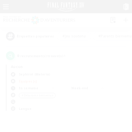
#Jeu soutenu
#Parents bienvenu
Étiquettes populaires
0
recrutement(s) trouvé(s) !
Aucun
Sephirot (Materia)
Équipes JcJ
En semaine
Week-end
＃Débutants bienvenus
Langue