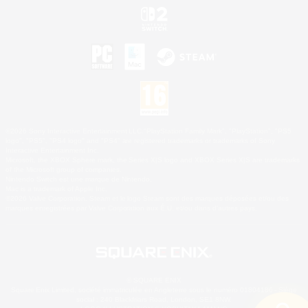
©2026 Sony Interactive Entertainment LLC."PlayStation Family Mark", "PlayStation", "PS5
logo", "PS5", "PS4 logo" and "PS4" are registered trademarks or trademarks of Sony
Interactive Entertainment Inc.
Microsoft, the XBOX Sphere mark, the Series X|S logo and XBOX Series X|S are trademarks
of the Microsoft group of companies.
Nintendo Switch est une marque de Nintendo.
Mac is a trademark of Apple Inc.
©2026 Valve Corporation. Steam et le logo Steam sont des marques déposées et/ou des
marques enregistrées par Valve Corporation aux É.U. et/ou dans d'autres pays.
© SQUARE ENIX
Square Enix Limited, société immatriculée en Angleterre sous le numéro 01804186 - Siège
social : 240 Blackfriars Road, London, SE1 8NW.