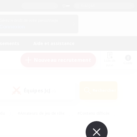
Français
Gérez le profil de votre personnage
Connexion
ssements
Aide et assistance
Nouveau recrutement
Liste de
Guide
suivi
Équipes JcJ
Rechercher
(0)
ndu
#Amateurs de jeu de rôle
#Contenu difficile
urs de logement
#Passe-temps/Intérêts
#Joueurs sociaux
#Travailleurs bienvenus