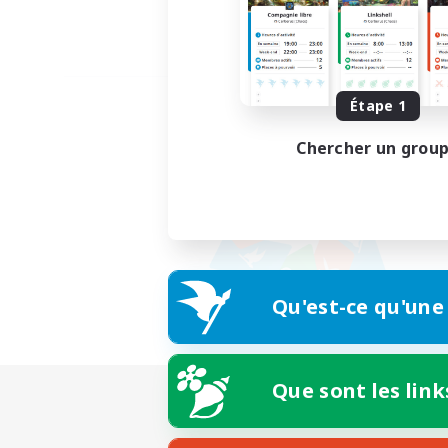
Étape 1
Chercher un grou
Qu'est-ce qu'une
Que sont les link