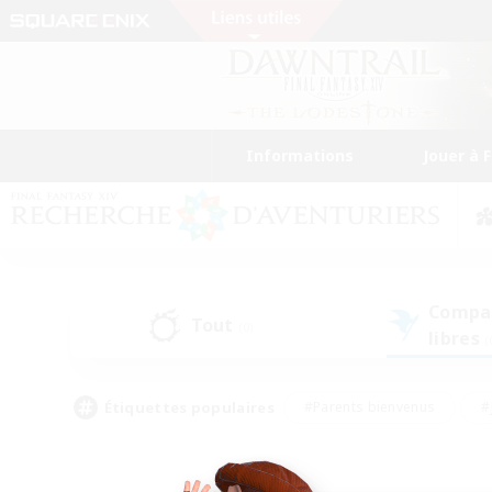
Informations
Jouer à 
Compa
Tout
(0)
libres
(
Étiquettes populaires
#Parents bienvenus
#
#Amateurs de capture d'écran
#Événeme
#Artisans/Récolteurs
#Débutants bienvenus