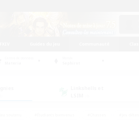
FFXIV
Guides du jeu
Communauté
Cla
Centre de données
Monde
Materia
Sephirot
gnies
Linkshells et
LSIM
0)
(0)
Jeu soutenu
#Étudiants bienvenus
#Chasses
#Jeu déte
nts joueurs
#Amateurs d'histoire
#Multilingue
#Amate
#Amateurs de JcJ
#Amateurs de mirage
#Carte aux trésors