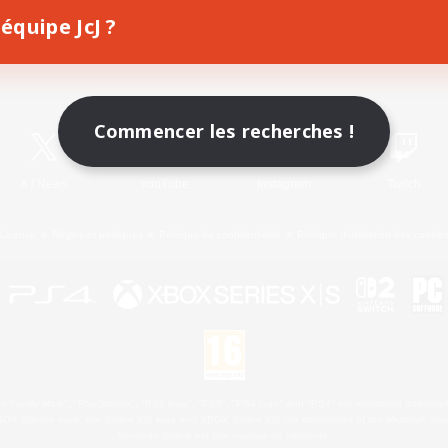
équipe JcJ ?
Télécharger le jeu
Informations officielles
Commencer les recherches !
X
/
News
YouTube
Instagram
Twitch
Licence
Règles et politiques
Politique de confidentialité
Politique d'utilisation des cookie
 Family Mark", "PlayStation", "PS5 logo", "PS5", "PS4 logo" and "PS4" are registered trademark
XBOX Sphere mark, the Series X|S logo and XBOX Series X|S are trademarks of the Microsoft gro
Nintendo Switch est une marque de Nintendo.