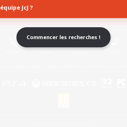
équipe JcJ ?
Télécharger le jeu
Informations officielles
Commencer les recherches !
X
/
News
YouTube
Instagram
Twitch
Licence
Règles et politiques
Politique de confidentialité
Politique d'utilisation des cookie
 Family Mark", "PlayStation", "PS5 logo", "PS5", "PS4 logo" and "PS4" are registered trademark
XBOX Sphere mark, the Series X|S logo and XBOX Series X|S are trademarks of the Microsoft gro
Nintendo Switch est une marque de Nintendo.