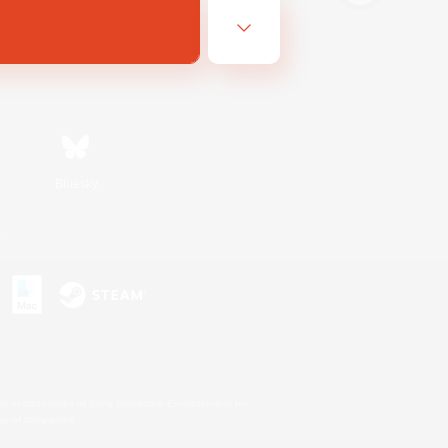
Bluesky
s
s or trademarks of Sony Interactive Entertainment Inc.
up of companies.