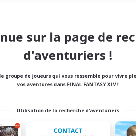
Week-end
＃Jeu soutenu
nue sur la page de re
d'aventuriers !
le groupe de joueurs qui vous ressemble pour vivre p
0 résultat
vos aventures dans FINAL FANTASY XIV !
cun recrutement trou
Utilisation de la recherche d'aventuriers
Réessayez avec des critères différents.