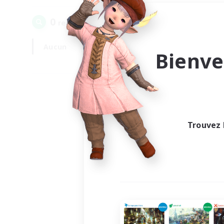
0
recrutement(s) trouvé(s) !
Aucun
En semaine
Bienve
Trouvez 
Au