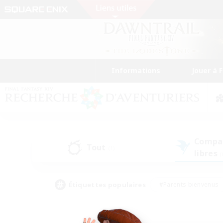
Informations
Jouer à 
Compa
Tout
(1)
libres
(
Étiquettes populaires
#Parents bienvenus
#Étudiants bienvenus
#Jeu détendu
#Amateu
#Amateurs de mirage
#Artisans/Récolteurs