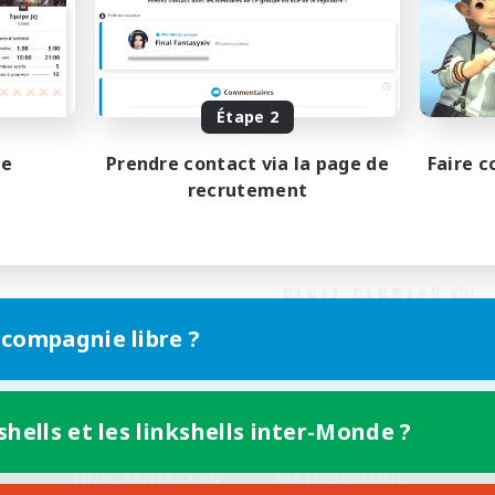
Étape 2
pe
Prendre contact via la page de
Faire c
recrutement
 compagnie libre ?
shells et les linkshells inter-Monde ?
Version mobile