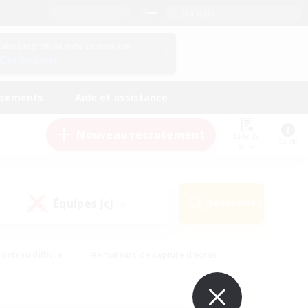
Français
Gérez le profil de votre personnage
Connexion
ssements
Aide et assistance
Nouveau recrutement
Liste de
Guide
suivi
Équipes JcJ
Rechercher
(0)
ontenu difficile
#Amateurs de capture d'écran
ire
#Événements joueurs
#Amateurs de JcJ
#Joueurs sociaux
#Travailleurs bienvenus