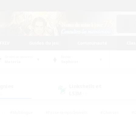
FFXIV
Guides du jeu
Communauté
Cla
Centre de données
Monde
Materia
Sephirot
gnies
Linkshells et
LSIM
0)
(1)
#Multilingue
#Passe-temps/Intérêts
#Chasses
#C
rs de jeu de rôle
#Amateurs de logement
#Amateurs d'histo
#Débutants bienvenus
#Jeu soutenu
#Carte aux trésors