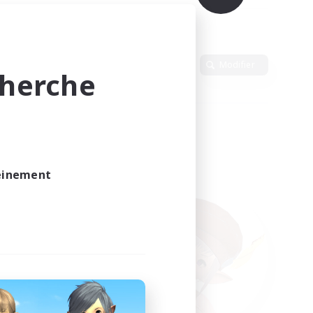
Langue
Modifier
cherche
leinement
vé.