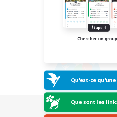
Étape 1
Chercher un grou
Qu'est-ce qu'une
Que sont les link