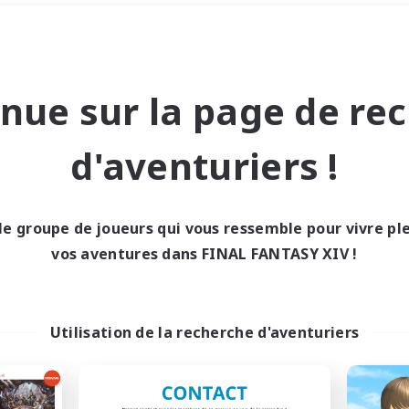
Week-end
＃Étudiants bienvenus
nue sur la page de re
d'aventuriers !
le groupe de joueurs qui vous ressemble pour vivre p
0 résultat
vos aventures dans FINAL FANTASY XIV !
cun recrutement trou
Utilisation de la recherche d'aventuriers
Réessayez avec des critères différents.