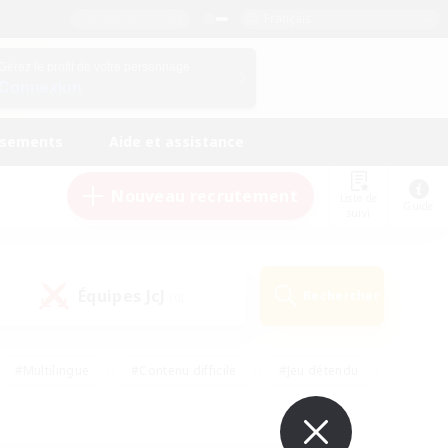
Français
Gérez le profil de votre personnage
Connexion
ssements
Aide et assistance
Nouveau recrutement
Liste de
Guide
suivi
Équipes JcJ
Rechercher
(0)
#Multilingue
#Contenu difficile
#Jeu détendu
#Amateurs de jeu de rôle
#Jeu soutenu
#Débutants bienvenus
#Travailleurs bienvenus