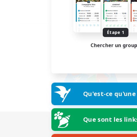
Étape 1
Chercher un grou
Qu'est-ce qu'une
Que sont les link