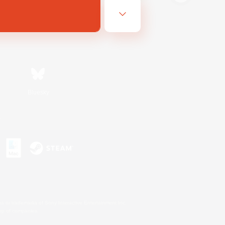
Bluesky
s
s or trademarks of Sony Interactive Entertainment Inc.
up of companies.