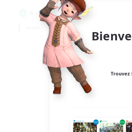
0
recrutement(s) trouvé(s) !
Aucun
En semaine
Bienve
Trouvez 
Au