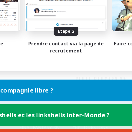
Étape 2
pe
Prendre contact via la page de
Faire c
recrutement
 compagnie libre ?
shells et les linkshells inter-Monde ?
Version mobile