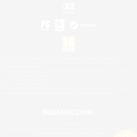
©2026 Sony Interactive Entertainment LLC."PlayStation Family Mark", "PlayStation", "PS5
logo", "PS5", "PS4 logo" and "PS4" are registered trademarks or trademarks of Sony
Interactive Entertainment Inc.
Microsoft, the XBOX Sphere mark, the Series X|S logo and XBOX Series X|S are trademarks
of the Microsoft group of companies.
Nintendo Switch est une marque de Nintendo.
Mac is a trademark of Apple Inc.
©2026 Valve Corporation. Steam et le logo Steam sont des marques déposées et/ou des
marques enregistrées par Valve Corporation aux É.U. et/ou dans d'autres pays.
© SQUARE ENIX
Square Enix Limited, société immatriculée en Angleterre sous le numéro 01804186 - Siège
social : 240 Blackfriars Road, London, SE1 8NW.