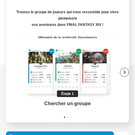
Trouvez le groupe de joueurs qui vous ressemble pour vivre
pleinement
vos aventures dans FINAL FANTASY XIV !
Utilisation de la recherche d'aventuriers
Version de bureau
Étape 1
Chercher un groupe
Prend
Télécharger le jeu
Informations officielles