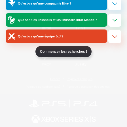
Qu'est-ce qu'une compagnie libre ?
/
Facebook
X
News
Que sont les linkshells et les linkshells inter-Monde ?
Qu'est-ce qu'une équipe JcJ ?
YouTube
Instagram
Commencer les recherches !
Twitch
Bluesky
Licence
Règles et politiques
Politique de confidentialité
Politique d'utilisation des cookies