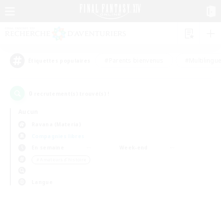
#Parents bienvenus
#Multilingu
Étiquettes populaires
0
recrutement(s) trouvé(s) !
Aucun
Ravana (Materia)
Compagnies libres
En semaine
Week-end
＃Amateurs d'histoire
Langue