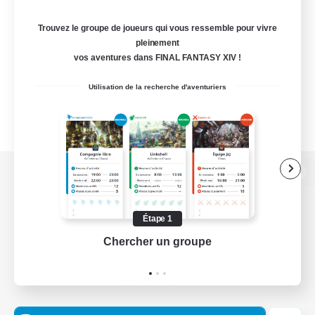
Trouvez le groupe de joueurs qui vous ressemble pour vivre
pleinement
vos aventures dans FINAL FANTASY XIV !
Utilisation de la recherche d'aventuriers
Version de bureau
Étape 1
Chercher un groupe
Prend
Télécharger le jeu
Informations officielles