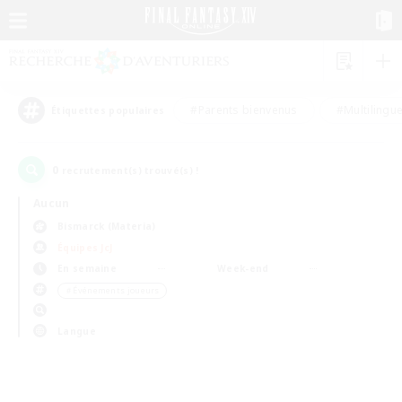
#Parents bienvenus
#Multilingu
Étiquettes populaires
0
recrutement(s) trouvé(s) !
Aucun
Bismarck (Materia)
Équipes JcJ
En semaine
Week-end
＃Événements joueurs
Langue