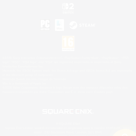
©2026 Sony Interactive Entertainment LLC."PlayStation Family Mark", "PlayStation", "PS5
logo", "PS5", "PS4 logo" and "PS4" are registered trademarks or trademarks of Sony
Interactive Entertainment Inc.
Microsoft, the XBOX Sphere mark, the Series X|S logo and XBOX Series X|S are trademarks
of the Microsoft group of companies.
Nintendo Switch est une marque de Nintendo.
Mac is a trademark of Apple Inc.
©2026 Valve Corporation. Steam et le logo Steam sont des marques déposées et/ou des
marques enregistrées par Valve Corporation aux É.U. et/ou dans d'autres pays.
© SQUARE ENIX
Square Enix Limited, société immatriculée en Angleterre sous le numéro 01804186 - Siège
social : 240 Blackfriars Road, London, SE1 8NW.