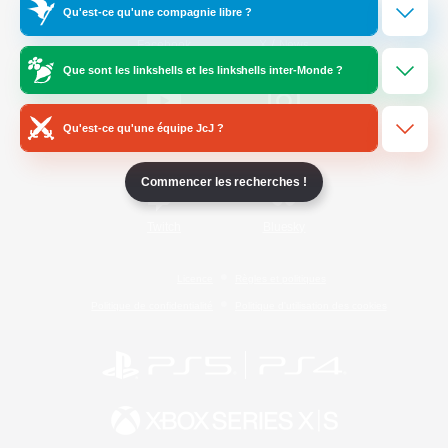
Qu'est-ce qu'une compagnie libre ?
/
Facebook
X
News
Que sont les linkshells et les linkshells inter-Monde ?
Qu'est-ce qu'une équipe JcJ ?
YouTube
Instagram
Commencer les recherches !
Twitch
Bluesky
Licence
Règles et politiques
Politique de confidentialité
Politique d'utilisation des cookies