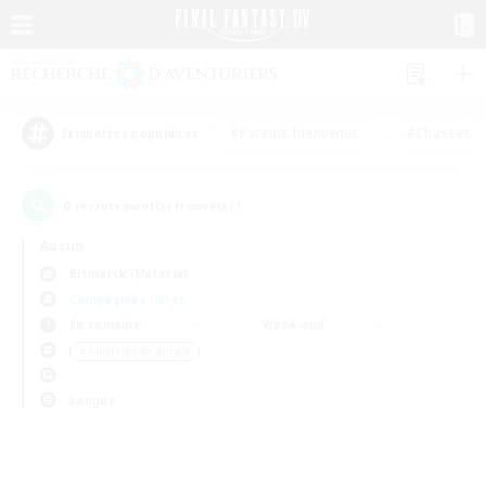
#Parents bienvenus
#Chasses
Étiquettes populaires
0
recrutement(s) trouvé(s) !
Aucun
Bismarck (Materia)
Compagnies libres
En semaine
Week-end
＃Amateurs de mirage
Langue