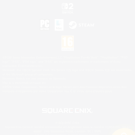
©2026 Sony Interactive Entertainment LLC."PlayStation Family Mark", "PlayStation", "PS5
logo", "PS5", "PS4 logo" and "PS4" are registered trademarks or trademarks of Sony
Interactive Entertainment Inc.
Microsoft, the XBOX Sphere mark, the Series X|S logo and XBOX Series X|S are trademarks
of the Microsoft group of companies.
Nintendo Switch est une marque de Nintendo.
Mac is a trademark of Apple Inc.
©2026 Valve Corporation. Steam et le logo Steam sont des marques déposées et/ou des
marques enregistrées par Valve Corporation aux É.U. et/ou dans d'autres pays.
© SQUARE ENIX
Square Enix Limited, société immatriculée en Angleterre sous le numéro 01804186 - Siège
social : 240 Blackfriars Road, London, SE1 8NW.