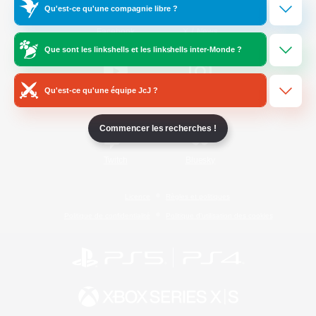
Qu'est-ce qu'une compagnie libre ?
/
Facebook
X
News
Que sont les linkshells et les linkshells inter-Monde ?
Qu'est-ce qu'une équipe JcJ ?
YouTube
Instagram
Commencer les recherches !
Twitch
Bluesky
Licence
Règles et politiques
Politique de confidentialité
Politique d'utilisation des cookies