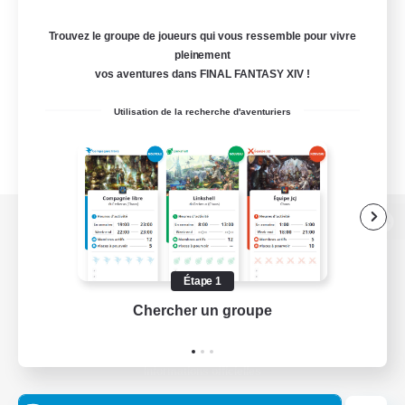
Trouvez le groupe de joueurs qui vous ressemble pour vivre
pleinement
vos aventures dans FINAL FANTASY XIV !
Utilisation de la recherche d'aventuriers
Version de bureau
Étape 1
Chercher un groupe
Prend
Télécharger le jeu
Informations officielles