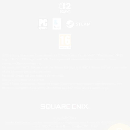
©2026 Sony Interactive Entertainment LLC."PlayStation Family Mark", "PlayStation", "PS5
logo", "PS5", "PS4 logo" and "PS4" are registered trademarks or trademarks of Sony
Interactive Entertainment Inc.
Microsoft, the XBOX Sphere mark, the Series X|S logo and XBOX Series X|S are trademarks
of the Microsoft group of companies.
Nintendo Switch est une marque de Nintendo.
Mac is a trademark of Apple Inc.
©2026 Valve Corporation. Steam et le logo Steam sont des marques déposées et/ou des
marques enregistrées par Valve Corporation aux É.U. et/ou dans d'autres pays.
© SQUARE ENIX
Square Enix Limited, société immatriculée en Angleterre sous le numéro 01804186 - Siège
social : 240 Blackfriars Road, London, SE1 8NW.