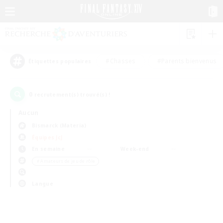
#Chasses
#Parents bienvenus
Étiquettes populaires
0
recrutement(s) trouvé(s) !
Aucun
Bismarck (Materia)
Équipes JcJ
En semaine
Week-end
＃Amateurs de jeu de rôle
Langue