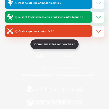
Qu'est-ce qu'une compagnie libre ?
/
Facebook
X
News
Que sont les linkshells et les linkshells inter-Monde ?
Qu'est-ce qu'une équipe JcJ ?
YouTube
Instagram
Commencer les recherches !
Twitch
Bluesky
Licence
Règles et politiques
Politique de confidentialité
Politique d'utilisation des cookies