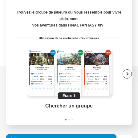
Trouvez le groupe de joueurs qui vous ressemble pour vivre
pleinement
vos aventures dans FINAL FANTASY XIV !
Utilisation de la recherche d'aventuriers
Version de bureau
Étape 1
Chercher un groupe
Prend
Télécharger le jeu
Informations officielles