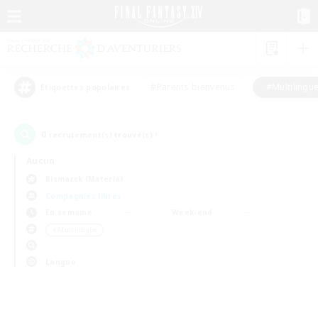
#Parents bienvenus
#Multilingu
Étiquettes populaires
0
recrutement(s) trouvé(s) !
Aucun
Bismarck (Materia)
Compagnies libres
En semaine
Week-end
＃Multilingue
Langue