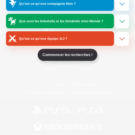
Qu'est-ce qu'une compagnie libre ?
/
Facebook
X
News
Que sont les linkshells et les linkshells inter-Monde ?
Qu'est-ce qu'une équipe JcJ ?
YouTube
Instagram
Commencer les recherches !
Twitch
Bluesky
Licence
Règles et politiques
Politique de confidentialité
Politique d'utilisation des cookies