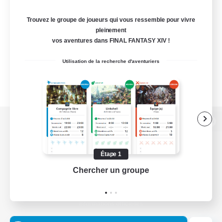
Trouvez le groupe de joueurs qui vous ressemble pour vivre
pleinement
vos aventures dans FINAL FANTASY XIV !
Utilisation de la recherche d'aventuriers
Version de bureau
Étape 1
Chercher un groupe
Prend
Télécharger le jeu
Informations officielles