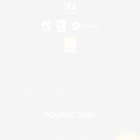
©2026 Sony Interactive Entertainment LLC."PlayStation Family Mark", "PlayStation", "PS5
logo", "PS5", "PS4 logo" and "PS4" are registered trademarks or trademarks of Sony
Interactive Entertainment Inc.
Microsoft, the XBOX Sphere mark, the Series X|S logo and XBOX Series X|S are trademarks
of the Microsoft group of companies.
Nintendo Switch est une marque de Nintendo.
Mac is a trademark of Apple Inc.
©2026 Valve Corporation. Steam et le logo Steam sont des marques déposées et/ou des
marques enregistrées par Valve Corporation aux É.U. et/ou dans d'autres pays.
© SQUARE ENIX
Square Enix Limited, société immatriculée en Angleterre sous le numéro 01804186 - Siège
social : 240 Blackfriars Road, London, SE1 8NW.