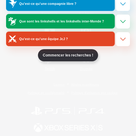
Qu'est-ce qu'une compagnie libre ?
/
Facebook
X
News
Que sont les linkshells et les linkshells inter-Monde ?
Qu'est-ce qu'une équipe JcJ ?
YouTube
Instagram
Commencer les recherches !
Twitch
Bluesky
Licence
Règles et politiques
Politique de confidentialité
Politique d'utilisation des cookies