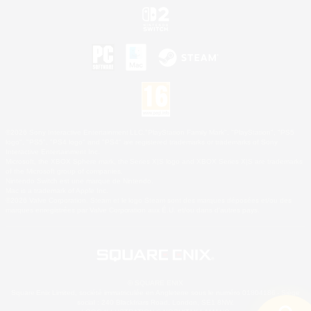
©2026 Sony Interactive Entertainment LLC."PlayStation Family Mark", "PlayStation", "PS5
logo", "PS5", "PS4 logo" and "PS4" are registered trademarks or trademarks of Sony
Interactive Entertainment Inc.
Microsoft, the XBOX Sphere mark, the Series X|S logo and XBOX Series X|S are trademarks
of the Microsoft group of companies.
Nintendo Switch est une marque de Nintendo.
Mac is a trademark of Apple Inc.
©2026 Valve Corporation. Steam et le logo Steam sont des marques déposées et/ou des
marques enregistrées par Valve Corporation aux É.U. et/ou dans d'autres pays.
© SQUARE ENIX
Square Enix Limited, société immatriculée en Angleterre sous le numéro 01804186 - Siège
social : 240 Blackfriars Road, London, SE1 8NW.