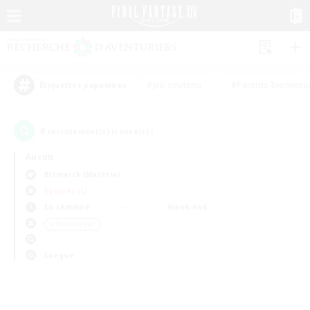
#Jeu soutenu
#Parents bienvenu
Étiquettes populaires
0
recrutement(s) trouvé(s) !
Aucun
Bismarck (Materia)
Équipes JcJ
En semaine
Week-end
＃Multilingue
Langue