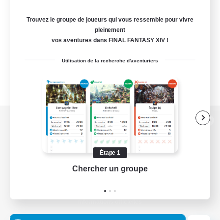
Trouvez le groupe de joueurs qui vous ressemble pour vivre
pleinement
vos aventures dans FINAL FANTASY XIV !
Utilisation de la recherche d'aventuriers
Version de bureau
Étape 1
Chercher un groupe
Prend
Télécharger le jeu
Informations officielles