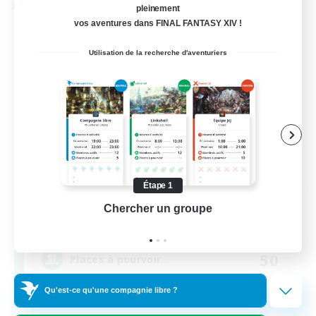
Linkshell inter-Monde
pleinement
vos aventures dans FINAL FANTASY XIV !
Utilisation de la recherche d'aventuriers
Étape 1
Rainbow Connection
Chercher un groupe
Prend
Recrutement de nouveaux membres
Materia
50
Places à pourvoir
Qu'est-ce qu'une compagnie libre ?
LGBTQIA+