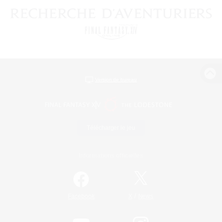
Version de bureau
Télécharger le jeu
Informations officielles
/
Facebook
X
News