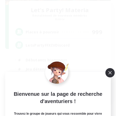
Let's Party! Materia
Recrutement de nouveaux membres
Materia
999
Places à pourvoir
LetsPartyFFXIVDiscord
Débutants bienvenus
Jeu détendu
Passe-temps/Intérêts
Joueurs sociaux
EN
Bienvenue sur la page de recherche
d'aventuriers !
Voir détails
Fin du recrutement le 24/08/2026
Trouvez le groupe de joueurs qui vous ressemble pour vivre