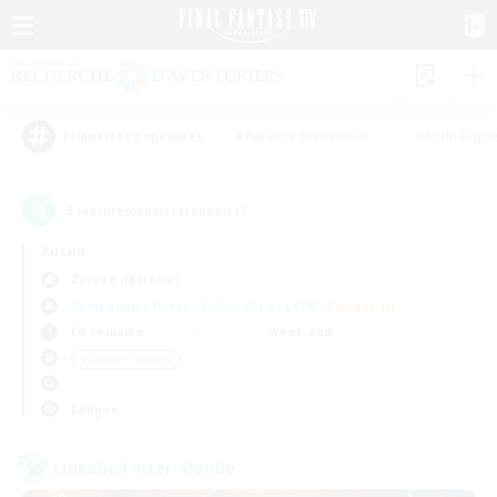
#Parents bienvenus
#Multilingu
Étiquettes populaires
3
recrutement(s) trouvé(s) !
Aucun
Zurvan (Materia)
Compagnies libres
Linkshells et LSIM
Équipes JcJ
En semaine
Week-end
＃Joueurs sociaux
Langue
Linkshell inter-Monde