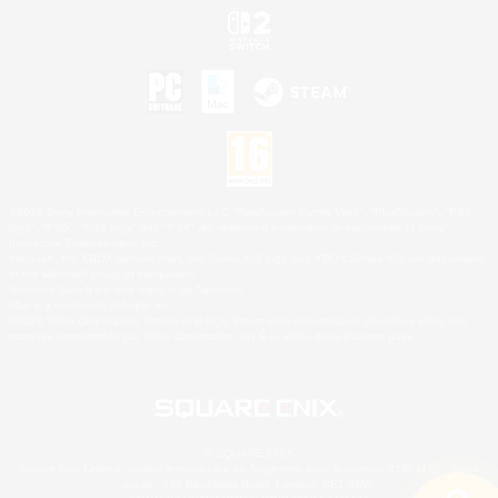
©2026 Sony Interactive Entertainment LLC."PlayStation Family Mark", "PlayStation", "PS5
logo", "PS5", "PS4 logo" and "PS4" are registered trademarks or trademarks of Sony
Interactive Entertainment Inc.
Microsoft, the XBOX Sphere mark, the Series X|S logo and XBOX Series X|S are trademarks
of the Microsoft group of companies.
Nintendo Switch est une marque de Nintendo.
Mac is a trademark of Apple Inc.
©2026 Valve Corporation. Steam et le logo Steam sont des marques déposées et/ou des
marques enregistrées par Valve Corporation aux É.U. et/ou dans d'autres pays.
© SQUARE ENIX
Square Enix Limited, société immatriculée en Angleterre sous le numéro 01804186 - Siège
social : 240 Blackfriars Road, London, SE1 8NW.