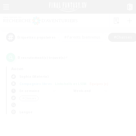
#Parents bienvenus
#Chasses
Étiquettes populaires
0
recrutement(s) trouvé(s) !
Aucun
Sophia (Materia)
Compagnies libres
Linkshells et LSIM
Équipes JcJ
En semaine
Week-end
＃Chasses
Langue