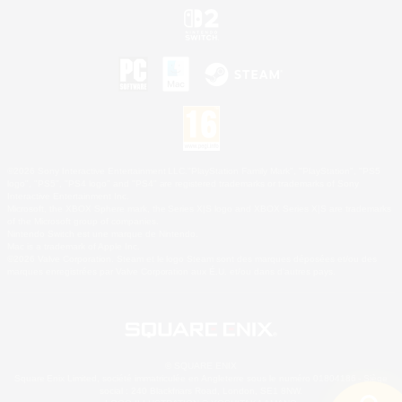
©2026 Sony Interactive Entertainment LLC."PlayStation Family Mark", "PlayStation", "PS5
logo", "PS5", "PS4 logo" and "PS4" are registered trademarks or trademarks of Sony
Interactive Entertainment Inc.
Microsoft, the XBOX Sphere mark, the Series X|S logo and XBOX Series X|S are trademarks
of the Microsoft group of companies.
Nintendo Switch est une marque de Nintendo.
Mac is a trademark of Apple Inc.
©2026 Valve Corporation. Steam et le logo Steam sont des marques déposées et/ou des
marques enregistrées par Valve Corporation aux É.U. et/ou dans d'autres pays.
© SQUARE ENIX
Square Enix Limited, société immatriculée en Angleterre sous le numéro 01804186 - Siège
social : 240 Blackfriars Road, London, SE1 8NW.