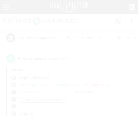
#Parents bienvenus
#Jeu souten
Étiquettes populaires
0
recrutement(s) trouvé(s) !
Aucun
Sophia (Materia)
Compagnies libres
Linkshells et LSIM
Équipes JcJ
En semaine
Week-end
＃Amateurs de capture d'écran
Langue