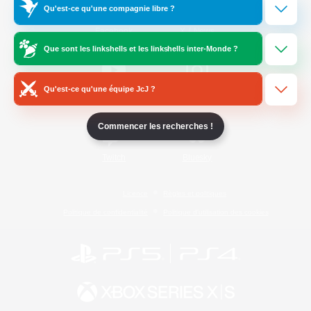
Qu'est-ce qu'une compagnie libre ?
/
Facebook
X
News
Que sont les linkshells et les linkshells inter-Monde ?
Qu'est-ce qu'une équipe JcJ ?
YouTube
Instagram
Commencer les recherches !
Twitch
Bluesky
Licence
Règles et politiques
Politique de confidentialité
Politique d'utilisation des cookies