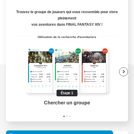
Trouvez le groupe de joueurs qui vous ressemble pour vivre
pleinement
vos aventures dans FINAL FANTASY XIV !
Utilisation de la recherche d'aventuriers
Version de bureau
Étape 1
Chercher un groupe
Prend
Télécharger le jeu
Informations officielles