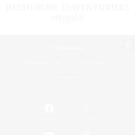
Version de bureau
Télécharger le jeu
Informations officielles
/
Facebook
X
News