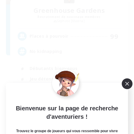
Greenhouse Gardens
Recrutement de nouveaux membres
Sephirot [Materia]
99
Places à pourvoir
No kidnapping
Débutants bienvenus
Jeu détendu
Joueurs sociaux
Événements joueurs
EN
Bienvenue sur la page de recherche
d'aventuriers !
Voir détails
Fin du recrutement le 21/08/2026
Trouvez le groupe de joueurs qui vous ressemble pour vivre