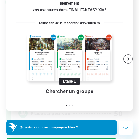
Linkshell inter-Monde
pleinement
vos aventures dans FINAL FANTASY XIV !
Utilisation de la recherche d'aventuriers
Étape 1
Rainbow Connection
Chercher un groupe
Prend
Recrutement de nouveaux membres
Materia
50
Places à pourvoir
Qu'est-ce qu'une compagnie libre ?
LGBTQIA+