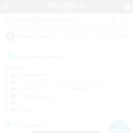
#Jeu soutenu
#Parents bienvenu
Étiquettes populaires
3
recrutement(s) trouvé(s) !
Aucun
Sephirot (Materia)
Compagnies libres
Linkshells et LSIM
Équipes JcJ
En semaine
Week-end
＃Événements joueurs
Langue
Compagnie libre
NOUVEAU