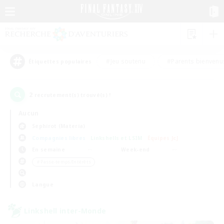
#Jeu soutenu
#Parents bienvenu
Étiquettes populaires
2
recrutement(s) trouvé(s) !
Aucun
Sephirot (Materia)
Compagnies libres
Linkshells et LSIM
Équipes JcJ
En semaine
Week-end
＃Passe-temps/Intérêts
Langue
Linkshell inter-Monde