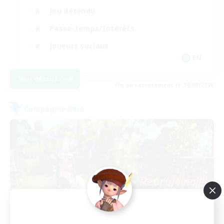
Jeu détendu
Passe-temps/Intérêts
Joueurs sociaux
EN
Voir détails
Fin du recrutement le 24/08/2026
Compagnie libre