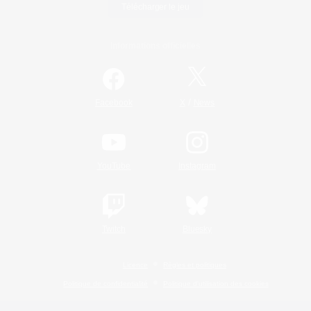
Télécharger le jeu
Informations officielles
/
Facebook
X
News
YouTube
Instagram
Twitch
Bluesky
Licence
Règles et politiques
Politique de confidentialité
Politique d'utilisation des cookies