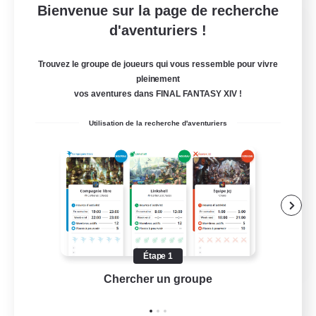
Bienvenue sur la page de recherche
The Scarlet Oath
d'aventuriers !
Recrutement de nouveaux membres
Sephirot [Materia]
Trouvez le groupe de joueurs qui vous ressemble pour vivre
pleinement
--
Places à pourvoir
vos aventures dans FINAL FANTASY XIV !
Utilisation de la recherche d'aventuriers
Débutants bienvenus
Joueurs sociaux
Amateurs de mirage
Passe-temps/Intérêts
EN
Étape 1
Chercher un groupe
Prend
Voir détails
Fin du recrutement le 17/08/2026