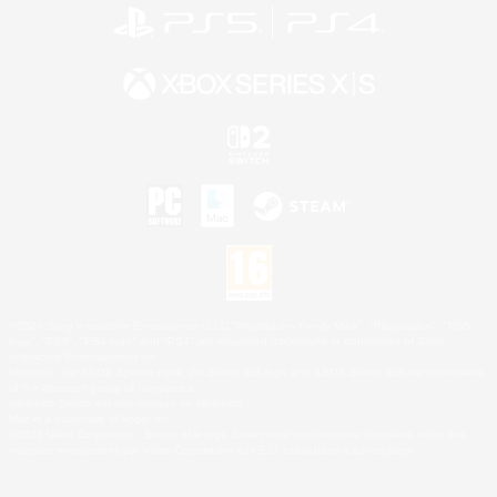
©2026 Sony Interactive Entertainment LLC."PlayStation Family Mark", "PlayStation", "PS5
logo", "PS5", "PS4 logo" and "PS4" are registered trademarks or trademarks of Sony
Interactive Entertainment Inc.
Microsoft, the XBOX Sphere mark, the Series X|S logo and XBOX Series X|S are trademarks
of the Microsoft group of companies.
Nintendo Switch est une marque de Nintendo.
Mac is a trademark of Apple Inc.
©2026 Valve Corporation. Steam et le logo Steam sont des marques déposées et/ou des
marques enregistrées par Valve Corporation aux É.U. et/ou dans d'autres pays.